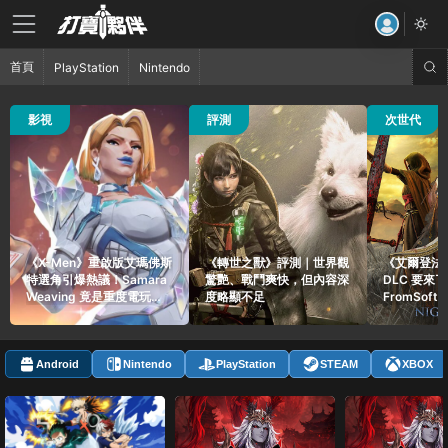
首頁
PlayStation
Nintendo
50 觀看
127 觀看
58 觀看
影視
評測
次世代
《X-Men》重啟版艾瑪佛斯
《轉世之獸》評測｜世界觀
《艾爾登法
特選角引爆熱議！Samara
驚艷、戰鬥爽快，但內容深
DLC 要來
Weaving 竟是重度電玩玩
度略顯不足
FromSoft
家
貼文引爆玩
Android
Nintendo
PlayStation
STEAM
XBOX