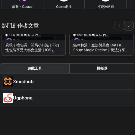
蕨蕨・Casual
Game老潘
打寶攻略組
Gameplay
23 篇文章
0 篇文章
27 篇文章
熱門創作者文章
‹
›
◉ 140 觀看
▣ 0 留言
◉ 647 觀看
▣ 0 留言
會員文章
會員文章
蕨蕨・Casual Gameplay
蕨蕨・Casual Gameplay
異環｜禮包碼｜開局小知識｜不打
貓咪和湯：魔法與美食 Cats &
怪也能享受大都會生活｜iOS /
Soup: Magic Recipe｜玩法分享｜
Android / PC
初見試玩｜遊戲紀錄｜iOS /
Android
遊戲工具
模擬器
Xmodhub
Ugphone