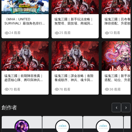
《MHA：UNITED
猛鬼三國｜新手玩法攻略｜
猛鬼三國｜呂布養
SURVIVAL》最強角色排行｜
無雙塔、競技場、商城與每
陣容搭配、升星順
SS、S級必練角色與培養推
日必做完整整理
優先級
薦
24 觀看
25 觀看
13 觀看
猛鬼三國｜前期陣容推薦｜
猛鬼三國｜課金攻略｜進階
猛鬼三國｜新手攻
趙雲核心隊、將印與神兵搭
養成順序、神兵、魂卡與高
搭配、站位、升星
配攻略
CP值投資推薦
態完整解析
70 觀看
76 觀看
36 觀看
創作者
‹
›