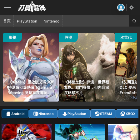
首頁
PlayStation
Nintendo
35 觀看
111 觀看
53 觀看
影視
評測
次世代
《X-Men》重啟版艾瑪佛斯
《轉世之獸》評測｜世界觀
《艾爾登法
特選角引爆熱議！Samara
驚艷、戰鬥爽快，但內容深
DLC 要來
Weaving 竟是重度電玩玩
度略顯不足
FromSoft
家
貼文引爆玩
Android
Nintendo
PlayStation
STEAM
XBOX