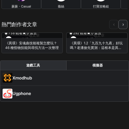
蕨蕨・Casual
薇絲
打寶攻略組
Gameplay
0 篇文章
0 篇文章
26 篇文章
熱門創作者文章
‹
›
◉ 738 觀看
▣ 0 留言
◉ 292 觀看
▣ 0 留言
會員文章
會員文章
Game老潘
Game老潘
《異環》安魂曲技能複製怎麼玩？
《異環》1.2「九百九十九夜」好玩
46 種怪物技能與尋找方法一次整理
嗎？老潘搶先實測：這根本是異環
版刷寶割草遊戲！
遊戲工具
模擬器
Xmodhub
Ugphone