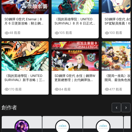
SD鋼彈 G世代 Eternal｜8
《我的英雄學院：UNITED
SD鋼彈 G世代 永
月 6 日更新攻略：騎士鋼彈
SURVIVAL》8 月 6 日正式上
SP駕駛員推薦！6
（半人馬形態）值得培養
市！Roguelite 動作玩法、預
角色優先培養攻略
嗎？活動重點、機體分析與
約獎勵完整整理
48 觀看
105 觀看
100 觀看
刷取建議
《我的英雄學院：UNITED
SD鋼彈 G世代 永恆｜鋼彈W
《開局一座島》攻
SURVIVAL》新手攻略｜三人
更新總整理｜次代鋼彈強
開局、最強角色推
小隊、Plus Ultra 必殺、角
化、托爾吉斯、多蘿西(桃樂
搭配、養成技巧與
色培養完整解析
絲)、平衡調整完整解析
完整解析
170 觀看
84 觀看
477 觀看
創作者
‹
›