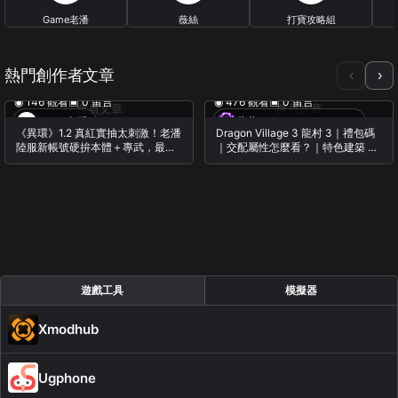
Game老潘
薇絲
打寶攻略組
23 篇文章
0 篇文章
0 篇文章
熱門創作者文章
‹
›
◉ 146 觀看
▣ 0 留言
◉ 476 觀看
▣ 0 留言
會員文章
會員文章
Game老潘
蕨蕨・Casual Gameplay
《異環》1.2 真紅實抽太刺激！老潘
Dragon Village 3 龍村 3｜禮包碼
陸服新帳號硬拚本體＋專武，最後
｜交配屬性怎麼看？｜特色建築 特
到底有沒有出貨？
色龍｜像素龍收集養成RPG
遊戲工具
模擬器
Xmodhub
Ugphone