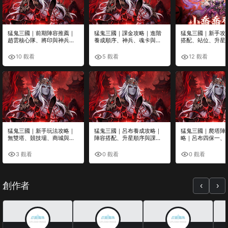
猛鬼三國｜前期陣容推薦｜
猛鬼三國｜課金攻略｜進階
猛鬼三國｜新手攻
趙雲核心隊、將印與神兵搭
養成順序、神兵、魂卡與高
搭配、站位、升星
配攻略
CP值投資推薦
態完整解析
10 觀看
5 觀看
12 觀看
猛鬼三國｜新手玩法攻略｜
猛鬼三國｜呂布養成攻略｜
猛鬼三國｜爬塔陣
無雙塔、競技場、商城與每
陣容搭配、升星順序與課金
略｜呂布四保一、
日必做完整整理
優先級
核、無敵減傷流推
3 觀看
0 觀看
0 觀看
創作者
‹
›