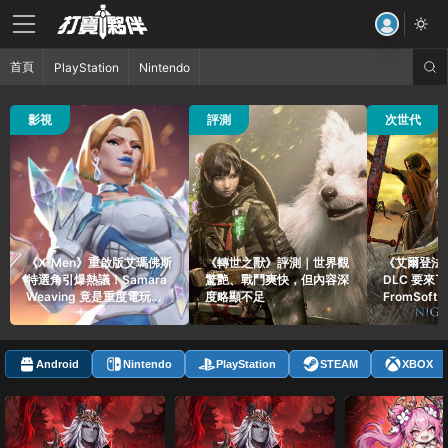
首頁
PlayStation
Nintendo
42 觀看
121 觀看
56 觀看
影視
評測
次世代
《X-Men》重啟版艾瑪佛斯
《轉世之獸》評測｜世界觀
《艾爾登法
特選角引爆熱議！Samara
驚艷、戰鬥爽快，但內容深
DLC 要來
Weaving 竟是重度電玩玩
度略顯不足
FromSoft
家
貼文引爆玩
Android
Nintendo
PlayStation
STEAM
XBOX