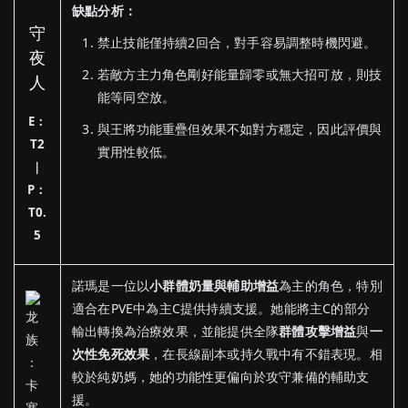
缺點分析：
守
禁止技能僅持續2回合，對手容易調整時機閃避。
夜
若敵方主力角色剛好能量歸零或無大招可放，則技
人
能等同空放。
E：
與王將功能重疊但效果不如對方穩定，因此評價與
T2
實用性較低。
｜
P：
T0.
5
諾瑪是一位以
小群體奶量與輔助增益
為主的角色，特別
適合在PVE中為主C提供持續支援。她能將主C的部分
輸出轉換為治療效果，並能提供全隊
群體攻擊增益
與
一
次性免死效果
，在長線副本或持久戰中有不錯表現。相
較於純奶媽，她的功能性更偏向於攻守兼備的輔助支
援。