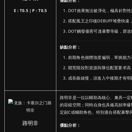
優點分析：
DOT效果無法被淨化，極具針對
E：T0.5｜P：T0.5
搭配風王之印後DEBUFF堆疊快
DOT觸發傷害可達暴擊等級，群
缺點分析：
前期角色個體強度偏弱，單挑能力
開荒階段對資源與隊伍配置要求高
成長曲線慢，須進入中後期才有明
路明非是一位以輔助為核心、兼具一定
的容錯空間；同時自身也具備高頻率爆
定副C或輔助角色。特別適合搭配暴擊
路明非
優點分析：