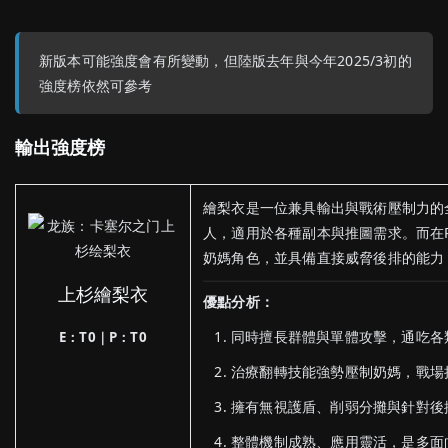
新版本可能強度會有所變動，但陸版去年與今年2025/3初的
強度榜依然可參考
輸出強度榜
繪梨衣是一位兼具輸出與戰術壓制力的全
人，適用於各種副本與推圖需求。而在
奶媽角色，並具備直接威脅後排的能力
上杉繪梨衣
優點分析：
同時擅長群體與單體攻擊，通吃各類
E：T0｜P：T0
治療翻轉技能強勢壓制奶媽，戰場
擁有無視護盾、削弱分攤與針對後排
整體機制成熟、應用靈活，是多面