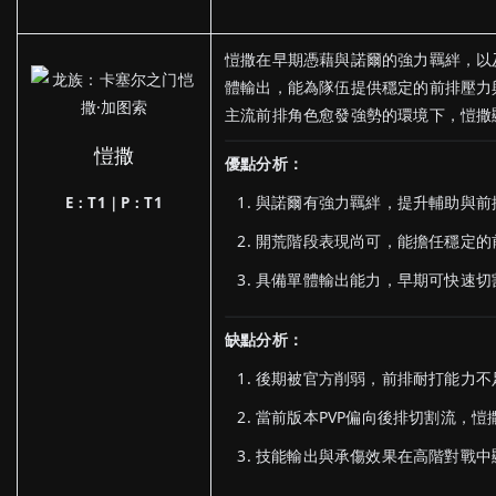
愷撒在早期憑藉與諾爾的強力羈絆，以
體輸出，能為隊伍提供穩定的前排壓力
主流前排角色愈發強勢的環境下，愷撒
愷撒
優點分析：
與諾爾有強力羈絆，提升輔助與前
E：T1｜P：T1
開荒階段表現尚可，能擔任穩定的
具備單體輸出能力，早期可快速切
缺點分析：
後期被官方削弱，前排耐打能力不
當前版本PVP偏向後排切割流，愷
技能輸出與承傷效果在高階對戰中