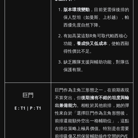
版本環境變動
，目前更需保後排的
保人型坦（如曼斯、上杉越），帕
西優先度自然下降。
有如高粱這類R角可取代帕西核心
功能，
養成快又低成本
，使帕西顯
得性價比不足。
缺乏團隊支援與輔助功能，對隊伍
保護有限。
巨門作為主角三形態之一，在前期表現
巨門
不算突出，但
後期擁有不錯的坦度與輸
出兼備能力
。相較於其他前排，她的彈
E：T1｜P：T1
性來自於「選擇巨門作為主角形態後，
前排還能額外空出一格輔助位」，這點
在排位策略上極具價值。特別是在需要
前排吸傷又想保留輔助操作空間的PVE