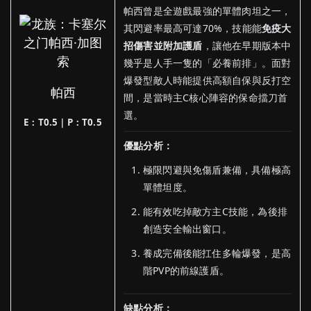
帕西曾是全遊戲最強的單體肉坦之一，
其閃避率最高可達70%，技能能
免疫大
招傷害並附加護盾
，讓他在早期版本中
幾乎是人手一隻的「必養前排」。面對
爆發型敵人時能提供高額自保與反打空
帕西
間，是當時主C核心陣容的保命擋刀首
選。
E：T0.5｜P：T0.5
優點分析：
極限閃避與免傷盾兼備，具備極高
單體坦度。
能有效吃掉敵方主C技能，為後排
創造安全輸出窗口。
養成完備後能扛住多輪爆發，是高
階PVP的前線護盾。
缺點分析：