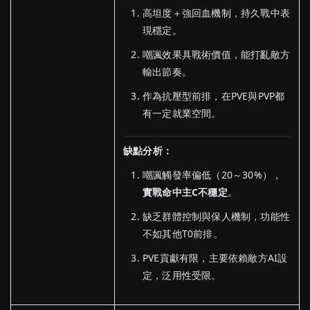
高坦度＋強回血機制，持久戰中表
現穩定。
嘲諷效果具戰術價值，能打亂敵方
輸出節奏。
作為抗壓型前排，在PVE與PVP都
有一定就業空間。
缺點分析：
嘲諷觸發率偏低（20～30%），
實戰命中主C不穩定
。
缺乏群體控制與保人機制，功能性
不如其他T0前排。
PVE貢獻有限，主要依賴敵方AI設
定，泛用性受限。