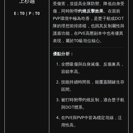
上杉越
受傷害，並提高全隊防禦、降低自身受
傷，同時附帶
灼燒反擊效果
。在當前
E：T0｜P：T0
PVP環境中極為吃香，是楚子航或DOT
隊的理想前排搭檔，也因其反制屬性與
護盾功能，在PVE高壓副本中也有優異
表現，屬於T0級坦位核心。
優點分析：
全體吸傷與自身減傷、反傷兼具，
容錯率高。
技能持續時間長，能覆蓋關鍵生存
區間。
被打時附帶灼燒反制，適合楚子航
與DOT體系。
在PVE與PVP中皆為穩定坦線，泛
用性高。