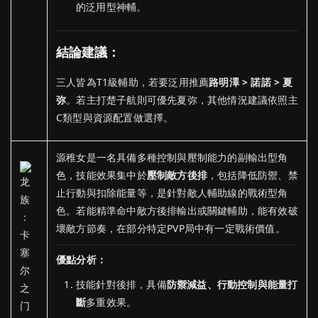
的泛用型神輔。
結論建議：
三人皆為T1級輔助，若要泛用推薦
路明澤 > 諾諾 > 夏
弥
。若主打楚子航則可優先夏弥，其他情況建議依照主
C類型與資源配置做選擇。
源稚女是一名具備多種控制與壓制能力的副輸出型角
色，技能效果集中於
壓制敵方後排
，包括降低防禦、禁
止行動與扣除能量等，是針對敵人輔助線的戰術型角
色。若能精準命中敵方後排輸出或關鍵輔助，能有效破
壞敵方節奏，在部分特定PVP局中有一定戰術價值。
優點分析：
技能針對後排，具備
防禦減益、行動控制與能量打
斷
多重效果。