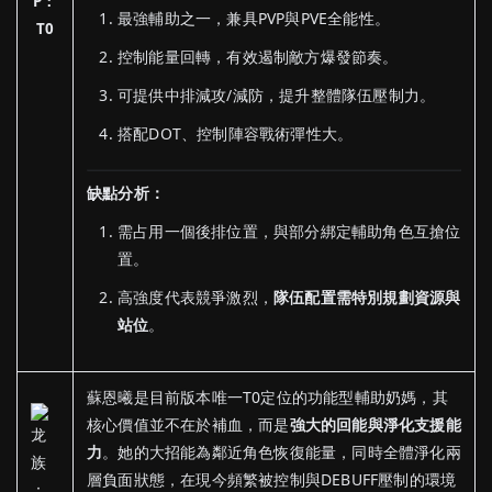
P：
最強輔助之一，兼具PVP與PVE全能性。
T0
控制能量回轉，有效遏制敵方爆發節奏。
可提供中排減攻/減防，提升整體隊伍壓制力。
搭配DOT、控制陣容戰術彈性大。
缺點分析：
需占用一個後排位置，與部分綁定輔助角色互搶位
置。
高強度代表競爭激烈，
隊伍配置需特別規劃資源與
站位
。
蘇恩曦是目前版本唯一T0定位的功能型輔助奶媽，其
核心價值並不在於補血，而是
強大的回能與淨化支援能
力
。她的大招能為鄰近角色恢復能量，同時全體淨化兩
層負面狀態，在現今頻繁被控制與DEBUFF壓制的環境