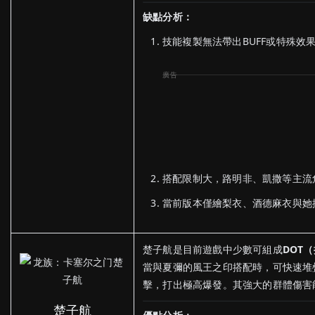
缺點分析：
技能複製無法帶出BUFF或特殊效
搭配限制大，路明非、凱撒等主流
當前版本僅繪梨衣、酒德麻衣與她
楚子航是目前遊戲中少數可組成
DOT
當與夏彌的風王之印搭配時，可快速堆疊
擊，打出極高爆發。其強大的群體傷害
楚子航