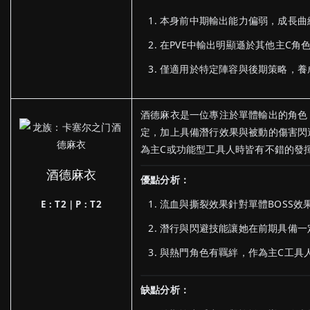
本身前中期輸出能力偏弱，成長曲
在PVE中輸出明顯遜於其他主C角
僅適用於特定陣容與後期策略，養
酒德麻衣是一位專注於單體輸出的角色，
定，加上具備潛行效果與被動的傷害閃
為主C或功能型工具人時皆有不錯的發
酒德麻衣
優點分析：
流血與撕裂效果針對單體BOSS效
E：T2｜P：T2
潛行與閃避技能讓她在前期具備一
與熱門角色有羈絆，作為主C工具
缺點分析：