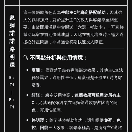
這三位輔助角色皆為
牛郎主C的綁定搭配輔助
，因其強
夏
大的羈絆加成，對於提升主C的戰力與容錯率至關重
彌
要。由於開服活動中會贈送「六選一輔助卡」，可直接
諾
幫助玩家在前期快速成型，因此在初期培養時不需太過
諾
擔心升星問題，非常適合初期快速投入隊伍。
路
明
🔍
不同點分析與使用情境：
澤
夏彌：
僅對楚子航有專屬綁定效果，其他主C無法
觸發羈絆，適用性最低，建議僅楚子航主C時考慮
E：
培養。
T1
｜
諾諾：
綁定泛用性高，
連攜效果可通用於所有主
P：
C
，尤其適配像繪梨衣這類普通攻擊占比高的角
T1
色，實用性極高。
路明澤：
除了基本輔助能力，還能提供
免死、免
控、回能
三大效果，容錯率極高，是所有主C通吃