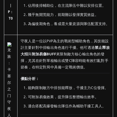
｜
佔用後排輔助位，在主流隊伍中難以安排位置。
P：
幾乎無開荒能力，前期難以發揮實質效益。
T0
為偏後期角色，養成需大量資源與隊伍配置支持。
守夜人是一位以PVP為主的戰術型輔助角色，其技能設
計主要針對中排輸出角色進行干擾。他可透過
禁止釋放
大招
與
附加易傷BUFF
來限制敵方核心輸出角色的發
揮，尤其在針對單核輸出或雙C陣容時能有效打亂對手
節奏，在特定對局中具備一定戰術價值。
優點分析：
能夠限制敵方中排技能釋放，干擾主力C位發揮。
可附加易傷效果，提升隊伍整體輸出效率。
適合搭配高爆發輸出隊伍作為輔助干擾工具人。