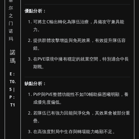
優點分析：
可將主C輸出轉化為隊伍治療，具備攻守兼具能
力。
提供群體攻擊增益與免死效果，有效提升隊伍容
錯。
諾
在PVE環境中擁有穩定的就業空間，特別適合中長
瑪
期戰。
E：
T0.
缺點分析：
5｜
PVP與PVE整體功能性不如T0輔助蘇恩曦明顯，養
P：
成優先度偏低。
T1
若隊伍已有強力回能與淨化角，其效果會被部分重
疊。
在高強度對局中生存與轉場能力略顯不足。