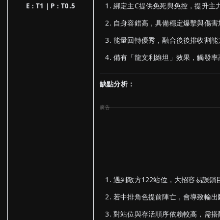
綁定主C提供免死與免控，提升主
E：T1｜P：T0.5
自身容錯高，具備穩定爆擊與傷害
能量回轉優秀，融合後後排收割能
備有「龍文利維坦」效果，觸發率
缺點分析：
遇到敵方122站位，大招容易誤鎖
若中排角色提前陣亡，會導致輸出
對站位與存活順序依賴較高，需搭