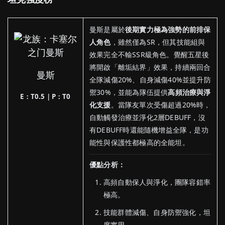
曼斯是屬於
後期實力極為強勢的前排保
人角色
，雖然僅為SR，但其技能組與
效果完全不輸SSR級角色。覺醒五星後
將開啟「離垢結界」效果，持續兩回合
曼斯
全隊減傷20%、自身減傷40%並提升防
禦30%，並能為隊伍提供
高頻治療與淨
E：T0.5｜P：T0
化支援
。當隊友單次受傷超過20%時，
自動觸發治療並淨化2層DEBUFF，沒
有DEBUFF時還能隨機增益全隊，是功
能性與保護性都極高的全能坦。
優點分析：
高頻自動保人與淨化，團隊容錯率
極高。
技能群體減傷、自身防禦強化，坦
度實用。