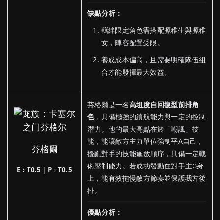
缺點分析：
羈絆限定角色需搭配源稚生與源稚
女，陣容配置受限。
養成成本偏高，且需要明確隊伍組
合才能發揮最大效益。
芬格爾是一名
高坦度自回復型前排角
色
，具備極強的續航能力與一定的控制
潛力。他的最大亮點在於「嘲諷」技
能，能讓敵方主力單位強制平A自己，
芬格爾
擾亂對手的技能施放順序，具備一定戰
術壓制能力。若成功發動在對手主C身
E：T0.5｜P：T0.5
上，能有效拖慢敵方節奏並保護我方後
排。
優點分析：