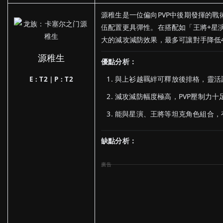
源稚生是一位偏向PVP中後期發揮的
伍配置更具彈性。在搭配如「王將+星
大的減攻減防效果，最多可讓對手降低4
源稚生
優點分析：
與上衫越羈絆可釋放後排格，靈活
E：T2｜P：T2
減攻減防幅度極高，PVP壓制力十
能與星演、王將等坦克角色組合，
缺點分析：