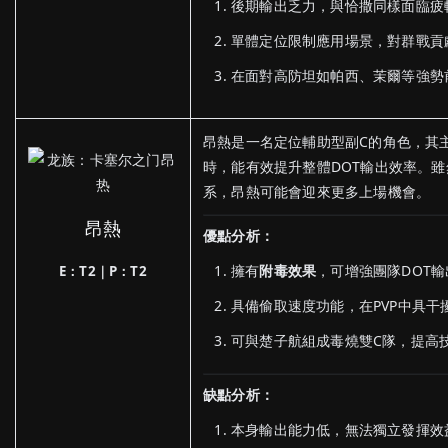
後期輸出乏力，與恰撒同樣面臨疲
單體定位限制應用場景，對群戰貢
在面對高防坦如帕西、茉爾等強勢
昂熱是一名定位輔助型副C的角色，其
時，能有效提升整體DOT輸出效率。
系，昂熱可能會迎來更多上場機會。
昂熱
優點分析：
擁有
附毒效果
，可增強團隊DOT輸
E：T2｜P：T2
具備偷取速度功能，在PVP中具干
可與楚子航組成毒燒雙C隊，提高
缺點分析：
本身輸出能力低，無法獨立發揮效