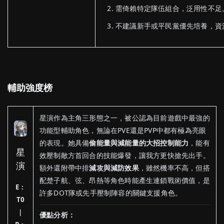
需倚賴特定隊伍組合，泛用性不足
不建議新手或平民黨優先培養，資
輔助強度榜
星演作為主角三形態之一，被公認為目前遊戲中最強的
功能型輔助角色，無論在PVE還是PVP中都有極為亮眼
的表現。她具備
偷能量與減能量的大招控制能力
，能有
星
效壓制敵方首回合的技能爆發，讓我方更快搶先出手。
演
額外還附帶中排
減攻與減防效果
，雖然機率不高，但搭
配楚子航、弦、昂熱等角色時能產生連鎖戰術價值，是
E：
許多DOT隊或先手壓制陣容的關鍵支援角色。
T0
｜
優點分析：