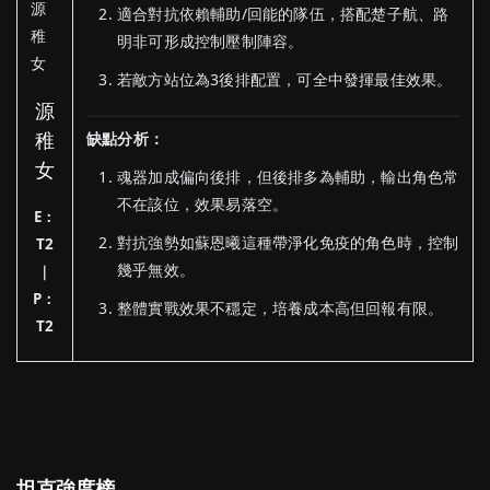
適合對抗依賴輔助/回能的隊伍，搭配楚子航、路
明非可形成控制壓制陣容。
若敵方站位為3後排配置，可全中發揮最佳效果。
源
稚
缺點分析：
女
魂器加成偏向後排，但後排多為輔助，輸出角色常
不在該位，效果易落空。
E：
對抗強勢如蘇恩曦這種帶淨化免疫的角色時，控制
T2
幾乎無效。
｜
P：
整體實戰效果不穩定，培養成本高但回報有限。
T2
坦克強度榜