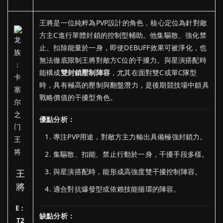
王將是一位純粹為PVP設計的角色，核心定位為針對敵
方主C進行單體封鎖的控制型輔助。他集驅散、強化禁
止、扣除能量於一身，即使DEBUFF效果可被淨化，也
無法徹底限制王將對敵方C位的干擾力。與星演搭配時
能構成
雙封鎖壓制陣容
，尤其在面對雙C或單C隊型
時，具有極高的壓制與翻盤潛力，是後期競技場中頗具
戰略價值的干擾型角色。
優點分析：
專注PVP用途，對敵方主力輸出具備極強封鎖力。
集驅散、扣能、禁止行動於一身，干擾手段多樣。
與星演搭配時，能形成高強度雙干擾控制陣容。
王
將
適合對抗爆發型或依賴技能循環的陣容。
E：
缺點分析：
T2