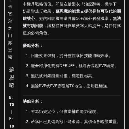
中極具戰略價值。即便在繪梨衣「治療翻轉」機制下，
奶量變成反效果，
蘇恩曦的能量支援仍是無可取代的關
鍵核心
。她的回能機制還具備50%額外觸發機率，
無法
被封鎖回能
，讓整體技能循環效率大幅提升，是任何隊
伍的必備角色。
優點分析：
回能效果強勢，提升整體隊伍技能迴轉效率。
能全體淨化雙層DEBUFF，極適合高壓PVP場景。
蘇
無法被封鎖能量回復，穩定性極高。
恩
曦
無論PVP或PVE皆穩居T0地位，泛用性極強。
E：
缺點分析：
T0
雖為奶媽定位，但實際補血能力偏弱。
｜
P：
若隊伍已具備高額回能來源，其價值會略顯重疊。
T0