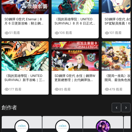
SD鋼彈 G世代 Eternal｜8
《我的英雄學院：UNITED
SD鋼彈 G世代 永
月 6 日更新攻略：騎士鋼彈
SURVIVAL》8 月 6 日正式上
SP駕駛員推薦！6
（半人馬形態）值得培養
市！Roguelite 動作玩法、預
角色優先培養攻略
嗎？活動重點、機體分析與
約獎勵完整整理
51 觀看
106 觀看
101 觀看
刷取建議
《我的英雄學院：UNITED
SD鋼彈 G世代 永恆｜鋼彈W
《開局一座島》攻
SURVIVAL》新手攻略｜三人
更新總整理｜次代鋼彈強
開局、最強角色推
小隊、Plus Ultra 必殺、角
化、托爾吉斯、多蘿西(桃樂
搭配、養成技巧與
色培養完整解析
絲)、平衡調整完整解析
完整解析
177 觀看
85 觀看
479 觀看
創作者
‹
›