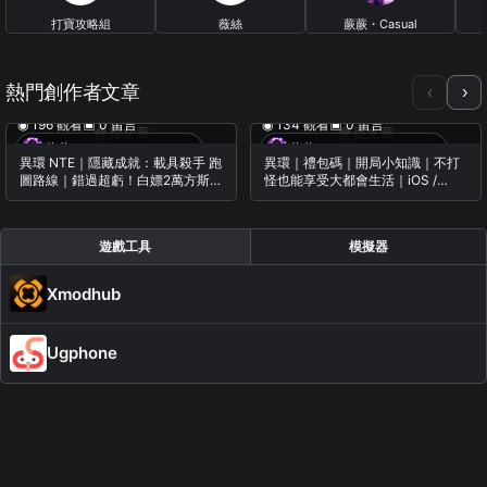
打寶攻略組
薇絲
蕨蕨・Casual
Gameplay
0 篇文章
0 篇文章
26 篇文章
熱門創作者文章
‹
›
◉ 196 觀看
▣ 0 留言
◉ 134 觀看
▣ 0 留言
會員文章
會員文章
蕨蕨・Casual Gameplay
蕨蕨・Casual Gameplay
異環 NTE｜隱藏成就：載具殺手 跑
異環｜禮包碼｜開局小知識｜不打
圖路線｜錯過超虧！白嫖2萬方斯與
怪也能享受大都會生活｜iOS /
20個環石｜玩法分享
Android / PC
遊戲工具
模擬器
Xmodhub
Ugphone