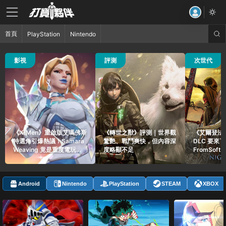
首頁
PlayStation
Nintendo
36 觀看
111 觀看
53 觀看
影視
評測
次世代
《X-Men》重啟版艾瑪佛斯
《轉世之獸》評測｜世界觀
《艾爾登法
特選角引爆熱議！Samara
驚艷、戰鬥爽快，但內容深
DLC 要來
Weaving 竟是重度電玩玩
度略顯不足
FromSoft
家
貼文引爆玩
Android
Nintendo
PlayStation
STEAM
XBOX