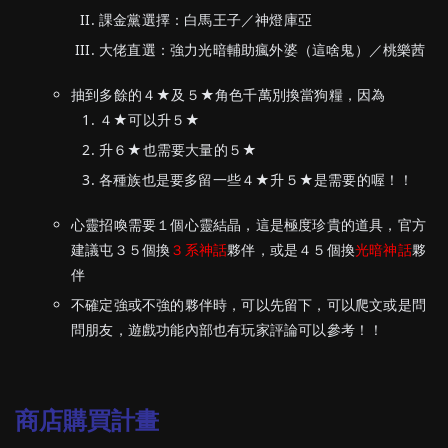
課金黨選擇：白馬王子／神燈庫亞
大佬直選：強力光暗輔助瘋外婆（這啥鬼）／桃樂茜
抽到多餘的４★及５★角色千萬別換當狗糧，因為
４★可以升５★
升６★也需要大量的５★
各種族也是要多留一些４★升５★是需要的喔！！
心靈招喚需要１個心靈結晶，這是極度珍貴的道具，官方
建議屯３５個換
３系神話
夥伴，或是４５個換
光暗神話
夥
伴
不確定強或不強的夥伴時，可以先留下，可以爬文或是問
問朋友，遊戲功能內部也有玩家評論可以參考！！
商店購買計畫