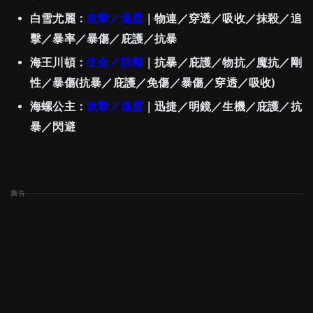
白雪尤麗：
攻擊
／速度
｜物連／穿透／吸收／抹殺／追
擊／暴率／暴傷／庇護／抗暴
海王川頓：
生命／防禦
｜抗暴／庇護／物抗／魔抗／剛
性／暴傷(抗暴／庇護／免傷／暴傷／穿透／吸收)
海螺公主：
攻擊
／速度
｜迅捷／明鏡／生機／庇護／抗
暴／閃避