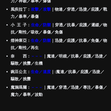
力／神赦／暴率／爆傷
風疾拉丁：
攻擊／攻擊
｜物連／穿透／迅捷／庇護／戰
力／暴率／暴傷
小 王 子：
生命／防禦
｜穿透／抗暴／庇護／遲緩／物
抗／剛性／吸收／暴傷／免傷
燈神庫亞：
生命／防禦
｜迅捷／庇護／抗暴／免傷／物
抗／剛性／再生
奈 西：
－－－
｜魔連／明鏡／抗暴／庇護／迅捷／
驅散／挑釁／生機
豌豆公主：
生命
／速度
｜:魔連／抗暴／庇護／迅捷／
驅散／挑釁
魔鴉瑪爾：
－－－
｜魔連／穿透／迅捷／專注／暴傷／
魔力／暴率／波動