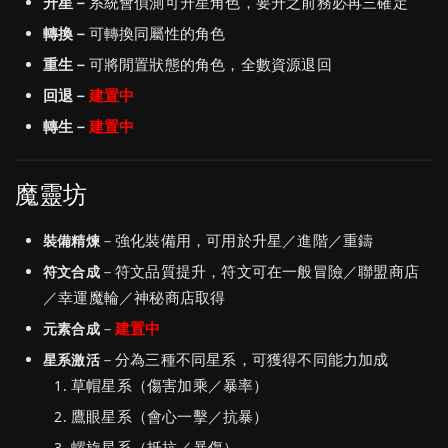
升星－
系統會偵測可升星角色，要升之前務必再三確定
轉換－
可轉換同屬性的角色
重生－
可將閒置狀態的角色，全數資源退回
回退－
建置中
轉生－
建置中
魔靈坊
－強化裝備用，可用於升星／進階／重鑄
裝備精煉
－符文品質提升，符文可在一般冒險／聯盟商店
符文合成
／幸運魔輪／神秘商店取得
－
建置中
元素合成
－分為三種不同星系，可獲得不同能力加成
星系激活
草帽星系（傷害加乘／暴率）
鷹眼星系（會心一擊／抗暴）
螺旋星系（抵抗／暴傷）