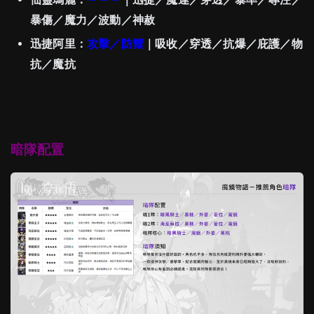
暴傷／魔力／波動／神赦
迅捷阿里：
攻擊／防禦
｜吸收／穿透／抗爆／庇護／物
抗／魔抗
暗隊配置