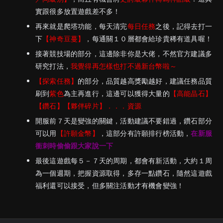
實跟很多放置遊戲差不多！
再來就是爬塔功能，每天清完
每日任務
之後，記得去打一
下
【神奇豆蔓】
，每通關１０層都會給珍貴稀有道具喔！
接著競技場的部分，這邊除非你是大佬，不然官方建議多
研究打法，
我覺得再怎樣也打不過新台幣啦～
【探索任務】
的部分，品質越高獎勵越好，建議任務品質
刷到
紫色
為主再進行，這邊可以獲得大量的
【高能晶石】
【鑽石】【夥伴碎片】．．．資源
開服前７天是變強的關鍵，活動建議不要錯過，鑽石部分
可以用
【許願金幣】
，這部分有許願排行榜活動，
在新服
衝刺時偷偷跟大家說一下
最後這遊戲每５－７天的周期，都會有新活動，大約１周
為一個週期，把握資源取得，多存一點鑽石，隨然這遊戲
福利還可以接受，但多關注活動才有機會變強！