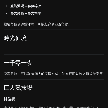
魔能漩渦－夥伴碎片
符文結晶－符文精華
戰勝每個資源點守衛，可以提高資源點等級
時光仙境
一千零一夜
家園系統，可以取你個人的家園名稱，並在裡面裝飾／擺放徽章等
巨人競技場
排位賽－
這是最基礎的PK功能，需要將你的隊伍先佈置在裏頭當防守隊伍，