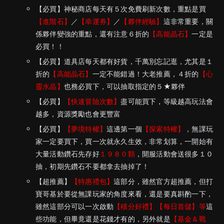
【必買】神秘商店每天有５次免費刷新次數，重點是買
【進階石】
／
【幸運券】
／
【夥伴經驗】
這非常重要，關
係夥伴變強的重點，還有注意６折的
【高能晶石】
一定是
必買！！
【必買】道具店每天都有好貨，千萬別忘記逛，尤其是１
折的
【高能晶石】
一定不能錯過！大老推薦，４折的
【心
靈水晶】
也務必買下，可以抽取指定的５★夥伴
【必買】
【快速冒險次數】
盡可能買下，等級越高玩法會
越多，資源獎勵也會更豐富
【必買】
【夢境特權】
這邊第一個
【探索特權】
，無課玩
家一定要買下，買一次就永久生效，非常划算，一開始有
大量活動鑽石先存好
１９８０顆
，開服活動會送很多１０
抽，初期先鑽石不要都拿去抽掉了！
【超推薦】
【特惠禮包】
這部分，雖然官方超推薦，但打
寶哥基於要從無課玩家的角度來看，還是要真斟酌一下，
雖然這部分可以一次啟動
【積分好禮】【每日首儲】等
這
些功能，但畢竟還是花錢才有的，另外就是
【基金＆戰