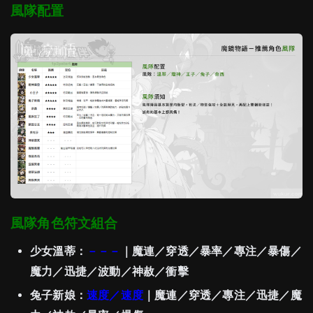
風隊配置
風隊角色符文組合
少女溫蒂：
－－－
｜魔連／穿透／暴率／專注／暴傷／
魔力／迅捷／波動／神赦／衝擊
兔子新娘：
速度
／速度
｜魔連／穿透／專注／迅捷／魔