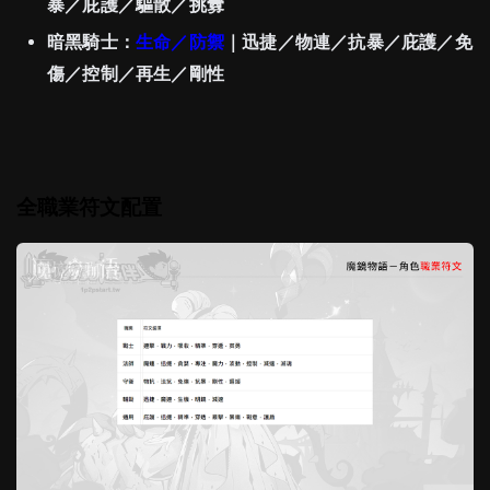
暴／庇護／驅散／挑釁
暗黑騎士：
生命／防禦
｜迅捷／物連／抗暴／庇護／免
傷／控制／再生／剛性
全職業符文配置