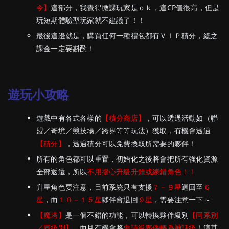
令】
這部分，我覺得微課玩家是ｏｋ，這CP值很高，但是
玩短期體驗型玩家就不建議了！！
最後這邊就是，購買任何一種禮包都有ＶＩＰ積分，總之
課金一定要斟酌！
遊玩小攻略
遊戲中有各式各樣的
【積分商店】
，可以透過活動如（聯
盟／奇境／競技場／跨界等等玩法）獲取，有機會透過
【積分】
，透過積分可以免費換取所需要的夥伴！
所有的角色都可以重置，初始化之後將會把所有強化資源
全部返還，所以
不用擔心升級升錯或練錯角色！！
升星角色要注意，目前系統只有支援
７－９星
退回至
６
星
，而
１０－１５星
夥伴會退回
９星
，需要注意一下～
【魔塔】
是一個不錯的功能，可以轉換夥伴級別
【同系別
／同級別】
，而且有機會將
史詩級夥伴轉為神話級
！這其