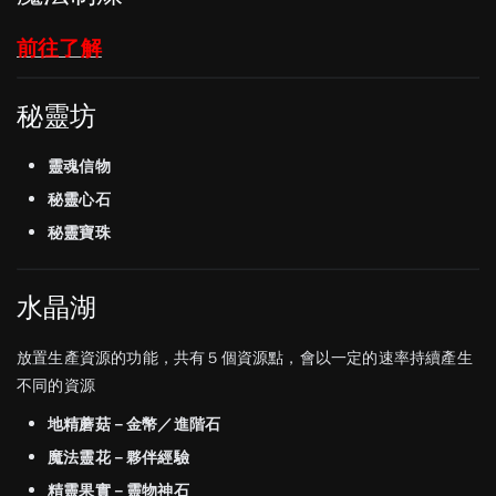
前往了解
秘靈坊
靈魂信物
秘靈心石
秘靈寶珠
水晶湖
放置生產資源的功能，共有５個資源點，會以一定的速率持續產生
不同的資源
地精蘑菇－金幣／進階石
魔法靈花－夥伴經驗
精靈果實－靈物神石