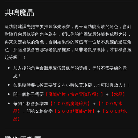
共鳴魔晶
這功能建議先把主要推圖隊先湊齊，再來這功能所放的角色，會針
對陣容內最低等的角色為主，所以你的推圖隊最好能夠成型之後，
再來決定要放的角色，否則如果你的隊伍有一位是不想練的過渡角
色，那這邊就會被那顆老鼠屎拖累，除非老鼠屎換掉，才有機會拉
起等級！！
加入後的角色會繼承隊伍最低等的等級，等於不需要練的意
思！
如果臨時要抽掉需要等２４小時位置冷卻，才可以再放入！！
開一個格子需要
【魔能碎片（快速冒險取得）】
＋
【水晶】
每開１格會多增加
【１００點魔能碎片
】
＋
【１００點水
晶】
，開第２格會變
【２００點魔能碎片
】
＋
【２００點水
晶】