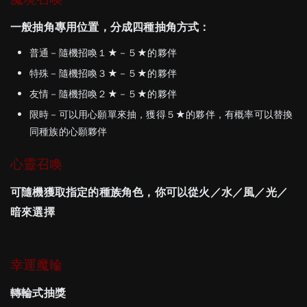
一般抽角專用位置，分成四種抽角方式：
普通－隨機招喚１★－５★的夥伴
特殊－隨機招喚３★－５★的夥伴
友情－隨機招喚２★－５★的夥伴
限時－可以用心願單來抽，獲得５★的夥伴，有概率可以替換
同種族的心願夥伴
心靈召喚
可隨機獲取指定的種族角色，你可以從火／水／風／光／
暗來選擇
幸運魔輪
轉輪式抽獎