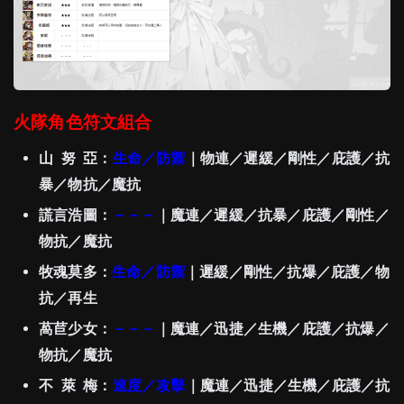
火隊角色符文組合
山 努 亞：
生命／防禦
｜物連／遲緩／剛性／庇護／抗
暴／物抗／魔抗
謊言浩圖：
－－－
｜魔連／遲緩／抗暴／庇護／剛性／
物抗／魔抗
牧魂莫多：
生命／防禦
｜遲緩／剛性／抗爆／庇護／物
抗／再生
萵苣少女：
－－－
｜魔連／迅捷／生機／庇護／抗爆／
物抗／魔抗
不 萊 梅：
速度／攻擊
｜魔連／迅捷／生機／庇護／抗