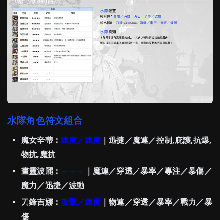
水隊角色符文組合
魔女辛蒂：
速度／速度
｜迅捷／魔連／控制,庇護,抗爆,
物抗,魔抗
畫靈波麗：
－－－
｜魔連／穿透／暴率／專注／暴傷／
魔力／迅捷／波動
刀鋒吉娜：
攻擊／速度
｜物連／穿透／暴率／戰力／暴
傷