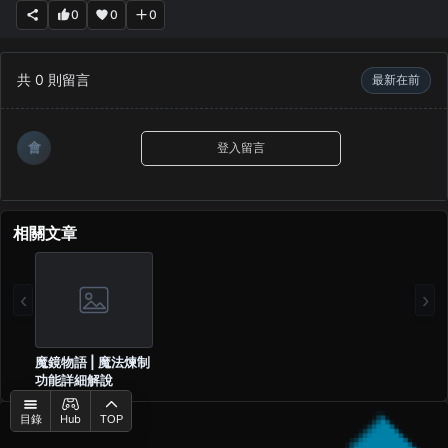
0
0
0
共
0
則留言
最新在前
會
登入留言
相關文章
‹
›
魔鏡物語 | 魔法煉制
功能詳細解說
Hub
目錄
TOP