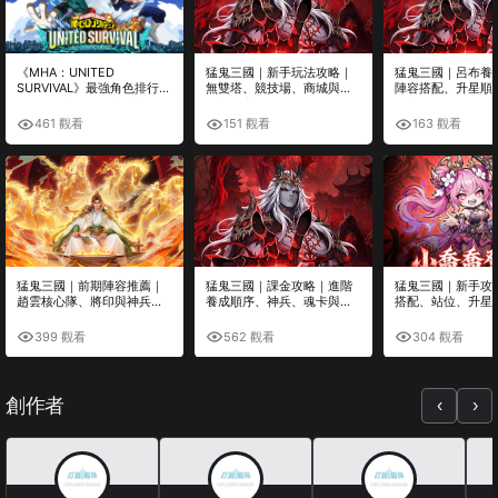
《MHA：UNITED
猛鬼三國｜新手玩法攻略｜
猛鬼三國｜呂布養
SURVIVAL》最強角色排行｜
無雙塔、競技場、商城與每
陣容搭配、升星順
SS、S級必練角色與培養推
日必做完整整理
優先級
薦
461 觀看
151 觀看
163 觀看
猛鬼三國｜前期陣容推薦｜
猛鬼三國｜課金攻略｜進階
猛鬼三國｜新手攻
趙雲核心隊、將印與神兵搭
養成順序、神兵、魂卡與高
搭配、站位、升星
配攻略
CP值投資推薦
態完整解析
399 觀看
562 觀看
304 觀看
創作者
‹
›