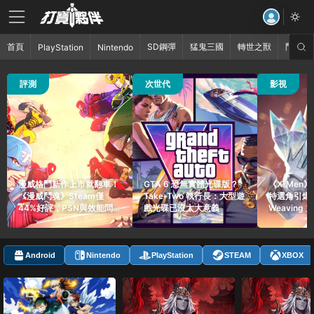
首頁
SD鋼彈
猛鬼三國
轉世之獸
鬥破蒼
PlayStation
Nintendo
51 觀看
22 觀看
56 觀看
評測
次世代
影視
漫威格鬥新作上市就翻車！
GTA 6 恐無實體光碟版？
《X-Men
《漫威鬥魂》Steam僅
Take-Two 執行長：大型遊
特選角引爆熱
44%好評，PSN與效能問
戲光碟已沒太大意義
Weaving
題遭玩家砲轟
家
Android
Nintendo
PlayStation
STEAM
XBOX