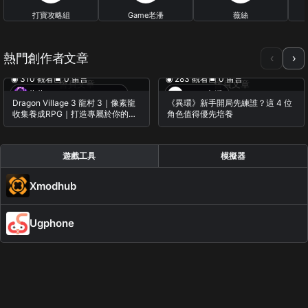
打寶攻略組
Game老潘
薇絲
0 篇文章
23 篇文章
0 篇文章
熱門創作者文章
‹
›
◉ 310 觀看
▣ 0 留言
◉ 283 觀看
▣ 0 留言
會員文章
會員文章
蕨蕨・Casual Gameplay
Game老潘
Dragon Village 3 龍村 3｜像素龍
《異環》新手開局先練誰？這 4 位
收集養成RPG｜打造專屬於你的龍
角色值得優先培養
之村莊｜實機遊玩｜初見試玩｜
iOS / Android
遊戲工具
模擬器
Xmodhub
Ugphone