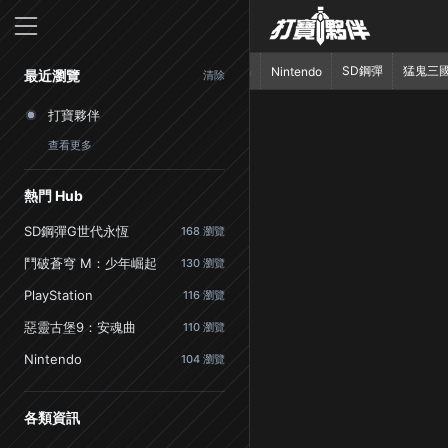
首頁
SD鋼彈
猛鬼三
PlayStation
Nintendo
最近瀏覽
清除
打寶夥伴
查看更多
熱門 Hub
SD鋼彈G世代永恆
168 瀏覽
鬥破蒼穹 M：少年崛起
130 瀏覽
PlayStation
116 瀏覽
惡靈古堡9：安魂曲
110 瀏覽
Nintendo
104 瀏覽
各類資訊