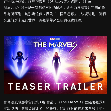
達科斯塔執導。該導演曾向《好萊塢報道》透露，《The
Marvels》將呈現一個截然不同的風格，與先前漫威電影宇宙的作
品有所區別。她形容這個世界為「古怪且愚蠢」，強調這是一個明
亮且前所未見的世界，為觀眾帶來全新的視覺體驗。
作為漫威電影宇宙的第33部作品，《The Marvels》面臨著觀眾可
能出現的「超級英雄疲勞」的挑戰。預計該片的首周末票房可能不