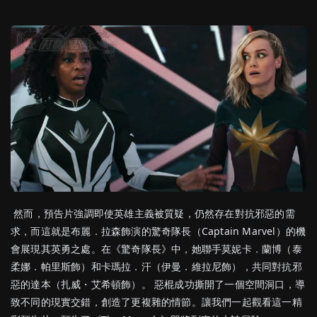
然而，預告片強調即使英雄主義被質疑，仍然存在對抗邪惡的需
求，而這就是布麗．拉森飾演的驚奇隊長（Captain Marvel）的機
會展現其英勇之處。在《驚奇隊長》中，她聯手莫妮卡．蘭博（泰
柔娜．帕里斯飾）和卡瑪拉．汗（伊曼．維拉尼飾），共同對抗邪
惡的達本（扎威・艾希頓飾）。 惡棍成功撕開了一個空間洞口，導
致不同的現實交錯，創造了更複雜的情節。讓我們一起觀看這一精