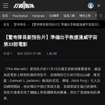
首頁
SD鋼彈
猛鬼三國
轉世之獸
鬥破蒼
PlayStation
Nintendo
首頁
驚奇隊長
【驚奇隊長新預告片】準備出手救援漫威宇宙第33部電影
【驚奇隊長新預告片】準備出手救援漫威宇宙
第33部電影
作者 1
發布 2023-11-08
人氣 98
《The Marvels》新預告片於11月10日週五首映前隆重發布，被認
為是電影上映前的最終預告片。這個期待已久的片段以山繆．傑克
森（Samuel L. Jackson）飾演的尼克．弗瑞（Nick Fury）引人注
目瞬間開始，他在獨白中探討英雄主題，宣稱英雄主義已經過時。
預告片接著呈現了鋼鐵人和美國隊長的圖像，突出了英雄角色的傳
承。