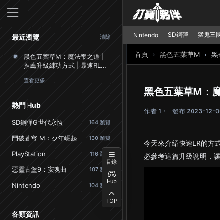
首頁
SD鋼彈
猛鬼三
PlayStation
Nintendo
最近瀏覽
清除
首頁
黑色五葉草M
黑
黑色五葉草M：魔法帝之道 |
推薦升級練功方式 | 最速RL達
成
查看更多
黑色五葉草M：魔法
熱門 Hub
作者 1
發布 2023-12-0
SD鋼彈G世代永恆
164 瀏覽
鬥破蒼穹 M：少年崛起
130 瀏覽
今天來介紹快速LR的方
PlayStation
116 瀏覽
必參考這篇升級說明，
目錄
惡靈古堡9：安魂曲
107 瀏覽
Hub
Nintendo
104 瀏覽
TOP
各類資訊