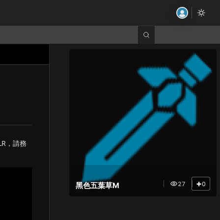
R，請務
+
27
0
黑色五葉草M