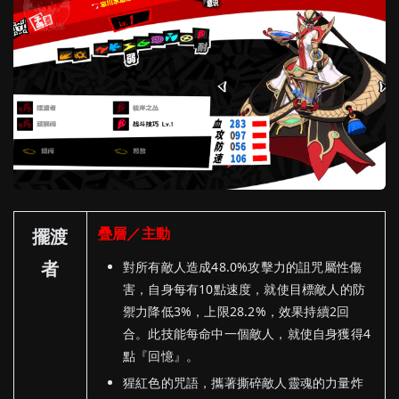
疊層／主動
擺渡
者
對所有敵人造成48.0%攻擊力的詛咒屬性傷
害，自身每有10點速度，就使目標敵人的防
禦力降低3%，上限28.2%，效果持續2回
合。此技能每命中一個敵人，就使自身獲得4
點『回憶』。
猩紅色的咒語，攜著撕碎敵人靈魂的力量炸