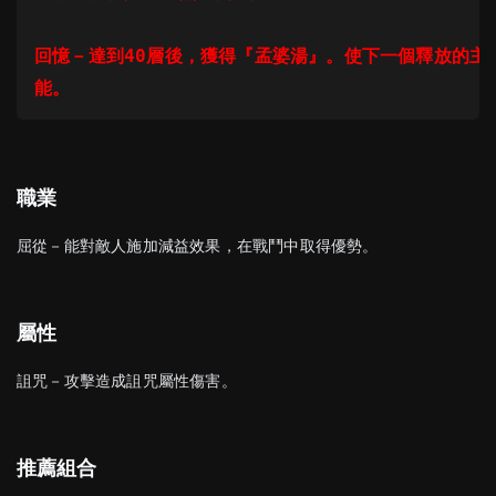
回憶－達到40層後，獲得『孟婆湯』。使下一個釋放的主
職業
屈從－能對敵人施加減益效果，在戰鬥中取得優勢。
屬性
詛咒－攻擊造成詛咒屬性傷害。
推薦組合