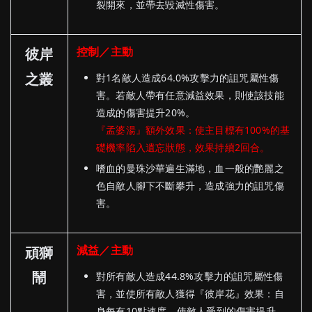
裂開來，並帶去毀滅性傷害。
控制／主動
彼岸
之叢
對1名敵人造成64.0%攻擊力的詛咒屬性傷
害。若敵人帶有任意減益效果，則使該技能
造成的傷害提升20%。
『孟婆湯』額外效果：使主目標有100%的基
礎機率陷入遺忘狀態，效果持續2回合。
嗜血的曼珠沙華遍生滿地，血一般的艷麗之
色自敵人腳下不斷攀升，造成強力的詛咒傷
害。
減益／主動
頑獅
鬧
對所有敵人造成44.8%攻擊力的詛咒屬性傷
害，並使所有敵人獲得『彼岸花』效果：自
身每有10點速度，使敵人受到的傷害提升