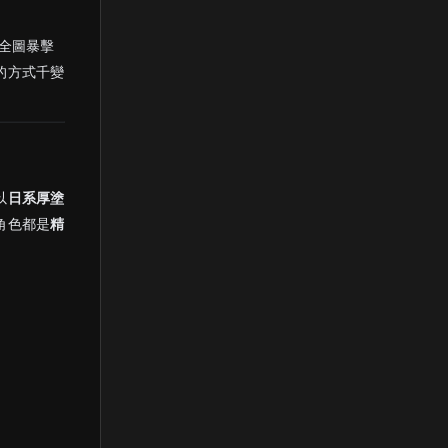
到全圖暴擊
的方式千變
以
日系厚塗
角色都是
精