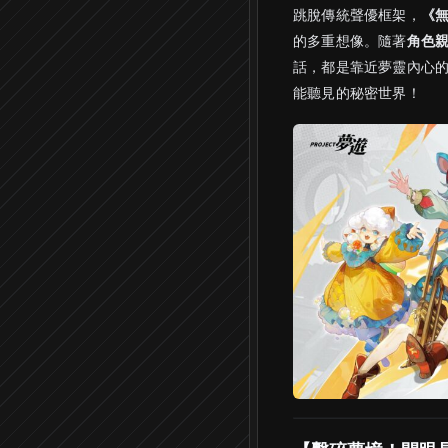
跳脫傳統聲優框架，
《無
的多重想像。隨著
角色
話，都是靠近夢靈內心
能聽見的秘密世界！