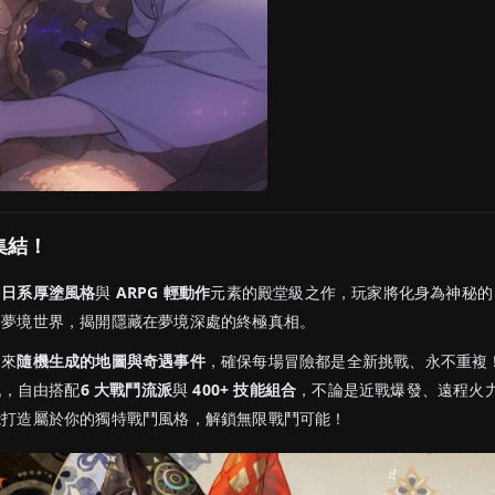
集結！
合
日系厚塗風格
與
ARPG 輕動作
元素的殿堂級之作，玩家將化身為神秘的
的夢境世界，揭開隱藏在夢境深處的終極真相。
迎來
隨機生成的地圖與奇遇事件
，確保每場冒險都是全新挑戰、永不重複
戰，自由搭配
6 大戰鬥流派
與
400+ 技能組合
，不論是近戰爆發、遠程火
能打造屬於你的獨特戰鬥風格，解鎖無限戰鬥可能！