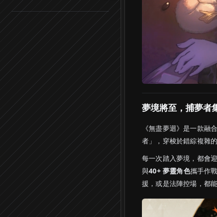
夢境將至，捕夢者
《無盡夢迴》是一款融
者」，穿梭於錯綜複雜
每一次踏入夢境，都會
與
40+ 夢靈角色
攜手作
援，或是法陣控場，都