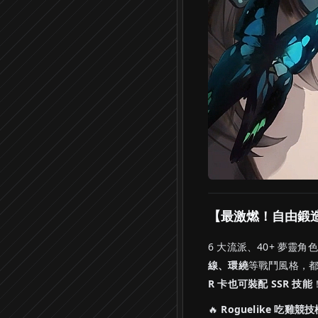
【最激燃！自由鍛
6 大流派、40+ 夢靈角
線、環繞
等戰鬥風格，都
R 卡也可裝配 SSR 技能
🔥
Roguelike 吃雞競