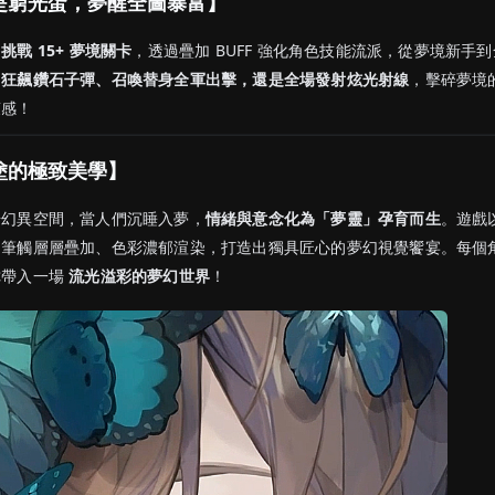
是窮光蛋，夢醒全圖暴富】
？
挑戰 15+ 夢境關卡
，透過疊加 BUFF 強化角色技能流派，從夢境新手
是
狂飆鑽石子彈、召喚替身全軍出擊，還是全場發射炫光射線
，擊碎夢境
爽感！
塗的極致美學】
奇幻異空間，當人們沉睡入夢，
情緒與意念化為「夢靈」孕育而生
。遊戲
，筆觸層層疊加、色彩濃郁渲染，打造出獨具匠心的夢幻視覺饗宴。每個
你帶入一場
流光溢彩的夢幻世界
！