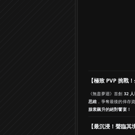
【極致 PVP 挑
《無盡夢迴》首創
32 
思維
，爭奪最後的倖存
腺素飆升的絕對饗宴！
【最沉浸！聲臨其境