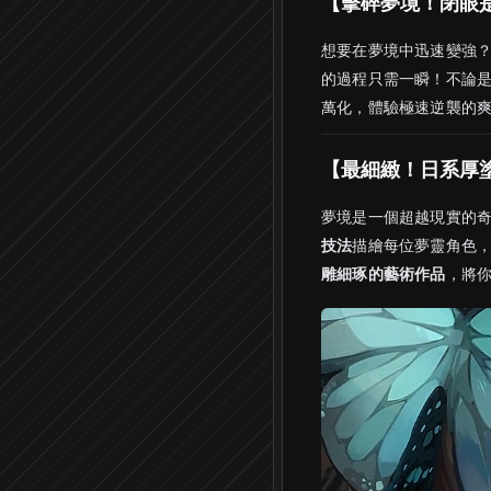
【擊碎夢境！閉眼
想要在夢境中迅速變強
的過程只需一瞬！不論
萬化，體驗極速逆襲的
【最細緻！日系厚
夢境是一個超越現實的
技法
描繪每位夢靈角色
雕細琢的藝術作品
，將