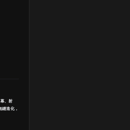
彈幕、射
無縫進化，