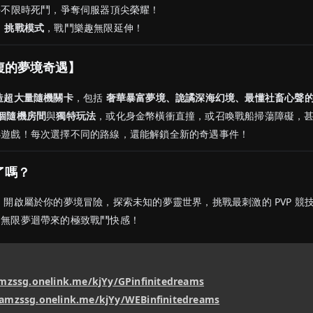
—不限時死鬥，爭奪伺服器頂尖榮耀！
、挑戰模式
，戰鬥樂趣無限延伸！
複的夢境奇遇】
造超大量隨機關卡
，包括
奢華暴富夢境、詭譎深海幻境、最懂社畜心聲
個隨機房間
與
獨特玩法
，或化身金幣橫衝直撞，或召喚戰船掃蕩障礙，
小遊戲！每次選擇不同的路線，還能解鎖全新的奇遇事件！
了嗎？
，開啟屬於你的夢境冒險，探索未知的夢靈世界，挑戰最刺激的 PVP 競
受無限夢迴帶來的極致戰鬥快感！
amzssg.onelink.me/kjYy/GPinfinitedreams
eamzssg.onelink.me/kjYy/WEBinfinitedreams