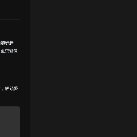
的加班夢
甚至突變像
技，解鎖夢