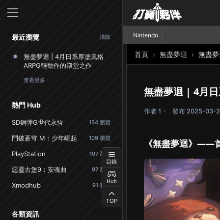
首頁
PlayStation
Nintendo
最近瀏覽
清除
首頁
無盡夢迴
無盡夢
無盡夢迴 | 4月日系厚塗風格
ARPG輕動作的殿堂之作
查看更多
無盡夢迴 | 4
熱門 Hub
作者 1
發布 2025-03-2
SD鋼彈G世代永恆
134 瀏覽
鬥破蒼穹 M：少年崛起
109 瀏覽
《無盡夢迴》——首
PlayStation
107 瀏覽
目錄
惡靈古堡9：安魂曲
97 瀏覽
Hub
Xmodhub
91 瀏覽
TOP
各類資訊