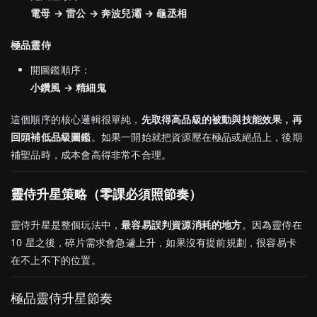
電母 → 雷公 → 奔波兒灞 → 龜丞相
極品靈侍
開圖鑑順序：
小鑽風 → 精細鬼
這個順序的核心邏輯很單純，
先取得高品級的被動與技能效果，再
回頭補低品級圖鑑
。如果一開始就把資源壓在極品或絕品上，後期
補聖品時，成本會高得非常不合理。
靈侍升星策略（零課必須照節奏）
靈侍升星是整個玩法中，
最容易誤判資源消耗的地方
。因為靈侍在
10 星之後，碎片需求會急遽上升，如果沒有提前規劃，很容易卡
在不上不下的位置。
極品靈侍升星節奏