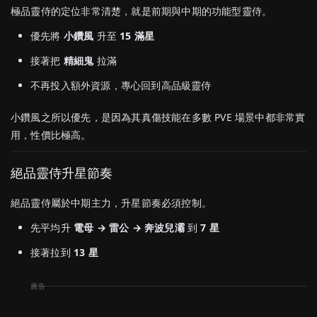
極品靈侍的定位非常清楚，就是前期與中期的功能型靈侍。
優先將
小鑽風
升至
15 滿星
接著把
精細鬼
拉滿
不再投入額外資源，專心回到高品級靈侍
小鑽風之所以優先，是因為其真傷技能在多數 PVE 場景中都非常實
用，性價比極高。
絕品靈侍升星節奏
絕品靈侍屬於中期主力，升星節奏必須控制。
先平均升
電母 → 雷公 → 奔波兒灞
到
7 星
接著拉到
13 星