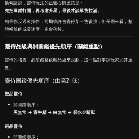
換句話說，靈侍玩法的正確心態應該是：
先把圖鑑打開，再考慮升星，最後才談單隻拉滿。
如果你反過來操作，前期或許會覺得某一隻很強，但長期來看，整
體帳號的成長速度一定會落後。
靈侍品級與開圖鑑優先順序（關鍵重點）
靈侍的培養，必須嚴格依照品級來規劃，這一點對零課玩家尤其重
要。
靈侍圖鑑優先順序（由高到低）
聖品靈侍
開圖鑑順序：
黑無常 → 青牛精 → 白無常 → 碧水金睛獸
絕品靈侍
開圖鑑順序：