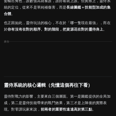
套輸出角色，誰數值高就養誰，誰好看就上誰。但實際上，靈侍系
統的定位，從來不是單純補傷害，而是
長線圖鑑＋技能型加成的集
合體
。
也正因如此，靈侍玩法的核心，不在於「哪一隻現在最強」，而在
於
你有沒有在對的順序、對的階段，把資源花在對的靈侍身上
。
靈侍系統的核心邏輯（先懂這個再往下看）
靈侍對戰力的影響，主要來自三個層面。第一是圖鑑提供的全局加
成，第二是靈侍技能帶來的戰鬥效果，第三才是上陣後的實際表
現。對零課玩家來說，
前兩者的重要性遠遠高於第三點
。