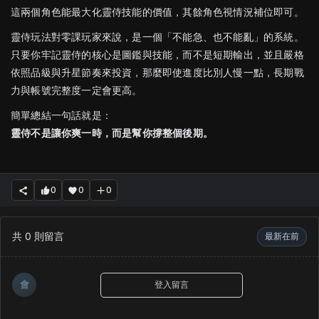
這兩個角色能最大化靈侍技能的價值，其餘角色視情況補位即可。
靈侍玩法對零課玩家來說，是一個「不能急、也不能亂」的系統。
只要你牢記靈侍的核心是圖鑑與技能，而不是短期輸出，並且嚴格
依照品級與升星節奏來投資，那麼即使進度比別人慢一點，長期戰
力與帳號完整度一定會更高。
簡單總結一句話就是：
靈侍不是讓你爽一時，而是幫你撐整個後期。
0
0
0
共
0
則留言
最新在前
會
登入留言