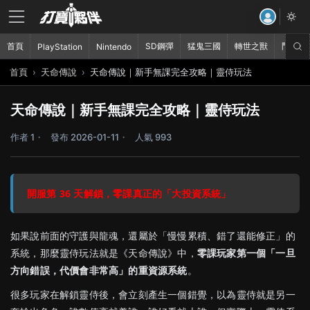
首頁
SD鋼彈
猛鬼三國
轉世之獸
鬥破蒼
PlayStation
Nintendo
首頁
天命傳說
天命傳說｜新手無課完全攻略｜靈侍玩法
天命傳說｜新手無課完全攻略｜靈侍玩法
作者 1
發布 2026-01-11
人氣 993
開服第 36 天解鎖，零課真正的「大投資系統」
如果說前面的守護與龍魂，還屬於「慢慢累積、錯了還能修正」的
系統，那麼靈侍玩法就是《天命傳說》中，
零課玩家第一個「一旦
方向錯誤，代價會非常高」的重資源系統
。
很多玩家在解鎖靈侍後，會立刻產生一個錯覺，以為靈侍就是另一