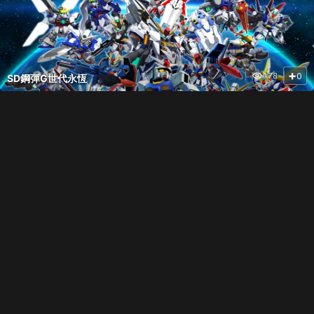
爾吉斯、多蘿西(桃
優先培養攻略
SSP化優先順序完整
度完整解
樂絲)、平衡調整完
解析
整解析
+
0
178
SD鋼彈G世代永恆