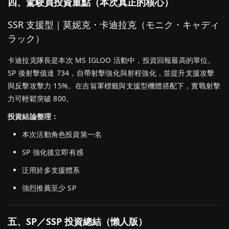
四、駕駛員投資重點（本次真正的核心）
SSR 支援型｜莫妮克・卡迪拉克（モニク・キャディ
ラック）
卡迪拉克隊長是本次 MS IGLOO 活動中，投資回報最高的單位。
SP 後射擊值達 734，自帶射擊強化與射程強化，並提升支援攻擊
與反擊攻擊力 15%。在吉翁軍標籤與支援型機體搭配下，實戰射擊
力可輕鬆突破 800。
投資結論整理：
本次活動角色投資第一名
SP 強化後立即有感
泛用於多支援體系
強烈推薦至少 SP
五、SP／SSP 投資總結（懶人版）