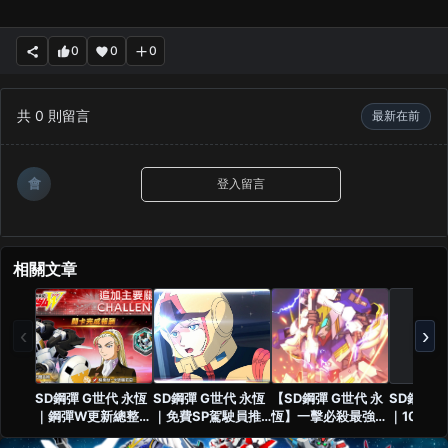
0
0
0
共
0
則留言
最新在前
會
登入留言
相關文章
‹
›
SD鋼彈 G世代 永恆
SD鋼彈 G世代 永恆
【SD鋼彈 G世代 永
SD鋼彈 
｜鋼彈W更新總整理
｜免費SP駕駛員推
恆】一擊必殺最強隊
｜10月角
｜次代鋼彈強化、托
薦！6位高CP值角色
伍公開！SP化與
度榜｜T0