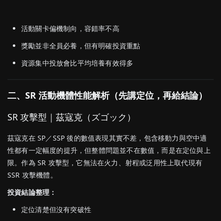
活動關卡偏機制向，容錯率不高
獎勵並非全員必養，但有明確投資重點
資源集中投放會比平均培養有效得多
二、SR 活動機體性能解析（先講定位，再給結論）
SR 攻擊型｜茲寇克（ズゴック）
茲寇克在 SP／SSP 後的數值表現其實不差，包含移動力與空中適
性都有一定幅度的提升，但整體問題並不在數值，而是在定位與上
限。作為 SR 攻擊型，它無法在火力、射程或泛用性上取代現有
SSR 攻擊機體。
投資結論整理：
定位清楚但沒有突破性