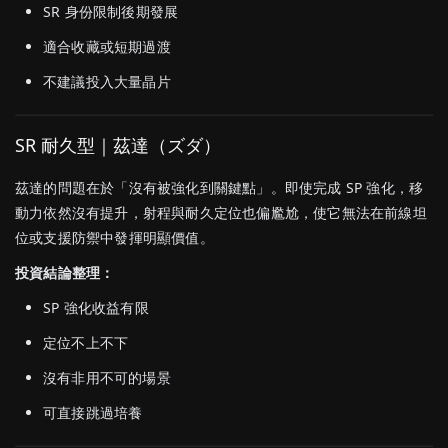
SR 身份限制後期發展
適合收藏或短期過渡
不建議投入大量晶片
SR 耐久型｜茲達（ズダ）
茲達的問題在於「沒有被強化到關鍵點」。即使完成 SP 強化，移
動力依然沒有提升，射程與耐久定位也偏尷尬，使它無法在前線坦
位或支援防禦中發揮明顯價值。
投資結論整理：
SP 強化收益有限
定位不上不下
沒有非用不可的場景
可直接跳過培養