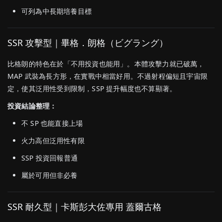
可列為中長期培養目標
SSR 攻擊型｜畢格．朗格（ビグラング）
比格朗的特色在於「不用投資也能用」。本體攻擊力就已破萬，
MAP 武裝為長方形，在實戰中相當好用。不過射程偏短且宇宙限
定，使其泛用性受到限制，SSP 提升幅度也不算顯著。
投資結論整理：
不 SP 也能直接上場
火力高但泛用性有限
SSP 投資回報普通
屬於可用但非必養
SSR 耐久型｜卡斯彭大佐專用 蓋爾古格