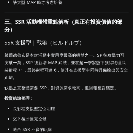
缺大型 MAP 時才考慮培養
三、SSR 活動機體重點解析（真正有投資價值的部
分）
SSR 支援型｜戰狼（ヒルドルブ）
希爾德魯布是本次活動中實用度最高的機體之一。SP 後攻擊力可
突破一萬，SSP 後新增 MAP 武裝，並在超一擊狀態下獲得物理武
裝射程 +1，最終射程可達 6，使其在支援型中同時具備輸出與安全
距離。
缺點是完整體需要 SSP，對資源需求較高，但回報相對穩定。
投資結論整理：
長射程支援型定位明確
SSP 後才達完全體
適合 SSR 不多的玩家