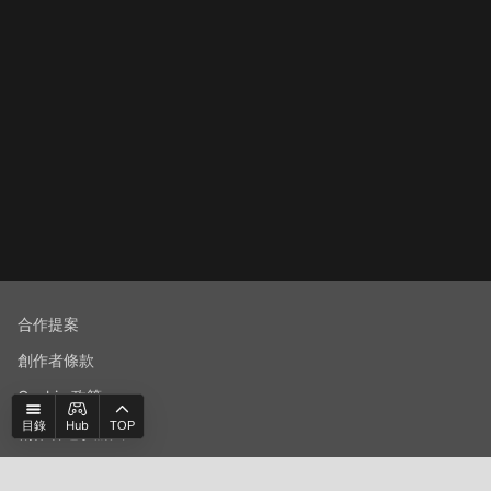
合作提案
創作者條款
Cookie 政策
Hub
目錄
TOP
創作者進駐辦法
社群規範