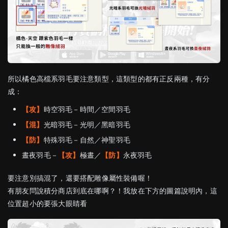
所以橘色高檔系羽毛要注意類型，這類型的都有正反兩種，有分
成：
【攻】
時空羽毛－時間／空間羽毛
【混】
光暗羽毛－光明／黑暗羽毛
【防】
特殊羽毛－自然／神聖羽毛
晝夜羽毛－
【攻】
極晝／
【防】
永夜羽毛
要注意別搞混了，還要搭配雕像屬性裝備喔！
有朋友問說積分商店到底在哪啊？！我放在下方的圖篇說明內，這
位置超小的要張大眼睛看