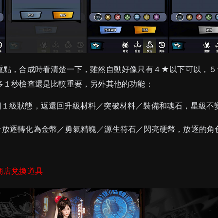
重點，合成時看清楚一下，雖然自動好像只有４★以下可以，５
多１秒檢查還是比較重要，另外其他的功能：
回１級狀態，返還回升級材料／突破材料／裝備和魂石，星級不
★放逐轉化為金幣／勇氣精魄／源生符石／閃亮硬幣，放逐的角
商店兌換道具