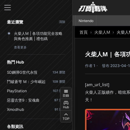
首頁
PlayStation
Nintendo
最近瀏覽
清除
首頁
火柴人M
火柴人
火柴人M | 各項功能完全攻略
與角色推薦 | 禮包碼
查看更多
火柴人M | 各項
熱門 Hub
作者 1
發布 2023-04-1
SD鋼彈G世代永恆
134 瀏覽
鬥破蒼穹 M：少年崛起
109 瀏覽
[am_url_list]
PlayStation
107 瀏覽
火柴人正版續作，暗炫系
目錄
天！
惡靈古堡9：安魂曲
97 瀏覽
Hub
Xmodhub
91 瀏覽
TOP
各類資訊