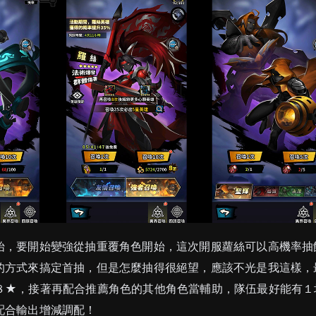
始，要開始變強從抽重覆角色開始，這次開服蘿絲可以高機率抽
的方式來搞定首抽，但是怎麼抽得很絕望，應該不光是我這樣，
８★，接著再配合推薦角色的其他角色當輔助，隊伍最好能有１
配合輸出增減調配！