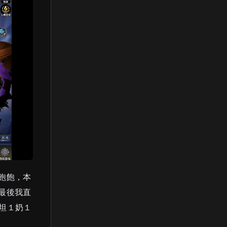
飽飽，本
最後我直
坦１奶１