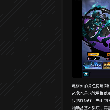
建構你的角色從這開
來我也是想說用推薦
接把蘿絲往上先衝到
輔助當基本湯底，再