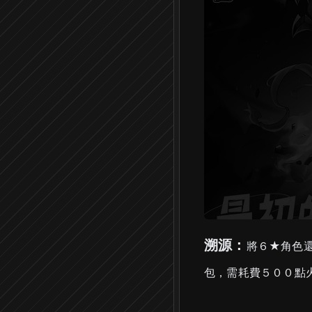
溯源：
將６★角色
包，需耗費５００點