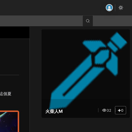
這個夏
+
32
0
火柴人M