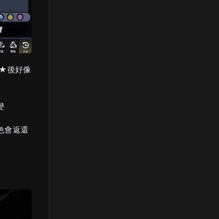
★後好像
變
色會返還