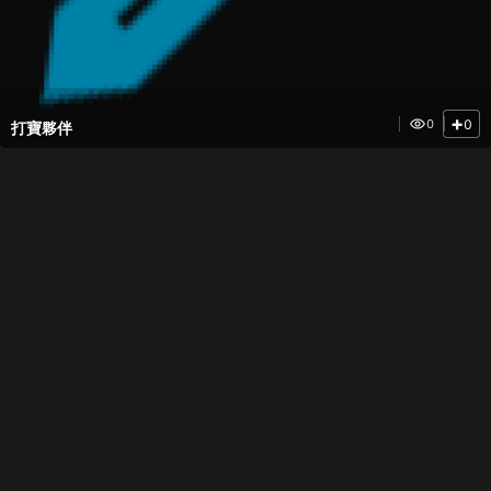
+
0
0
打寶夥伴