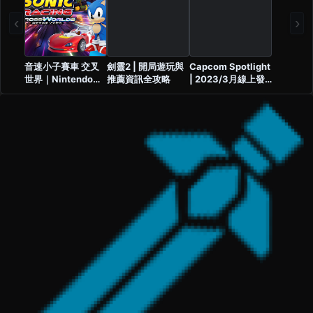
‹
›
音速小子賽車 交叉
劍靈2 | 開局遊玩與
Capcom Spotlight
世界｜Nintendo
推薦資訊全攻略
| 2023/3月線上發
Switch 2 版正式定
表會 | 惡靈古堡4、
檔
魔物獵人崛起 破曉
等最新資訊