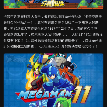
卡普空近期在股東大會中，發行商說明該系列作品為［卡普空歷史
最悠久的作品之一］，真的有這麼久嗎？我找了一下
洛克人的歷
史
，初代洛克人首作誕生於為1987年12月17日，真的有久了喔！
距離超過3x年了，後來洛克人我印象中．．．大約到11代之後就沒
什麼有下文了（大部分應該都轉到其他的遊戲去了），自從系列設
計師
稻船敬二
離開後，《元祖洛克人》真的就快要被淡忘掉了！