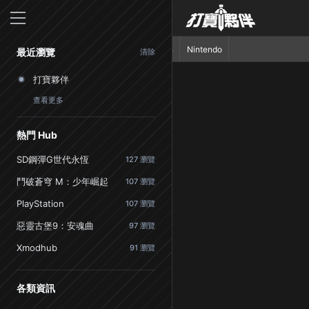
首頁
PlayStation
Nintendo
最近瀏覽
清除
打寶夥伴
查看更多
熱門 Hub
SD鋼彈G世代永恆
127 瀏覽
鬥破蒼穹 M：少年崛起
107 瀏覽
PlayStation
107 瀏覽
惡靈古堡9：安魂曲
97 瀏覽
Xmodhub
91 瀏覽
各類資訊