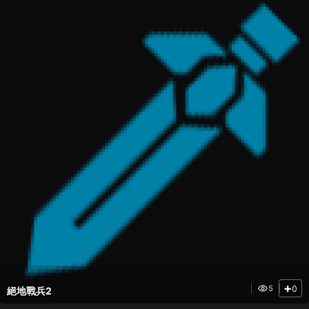
魅力
+
0
5
絕地戰兵2