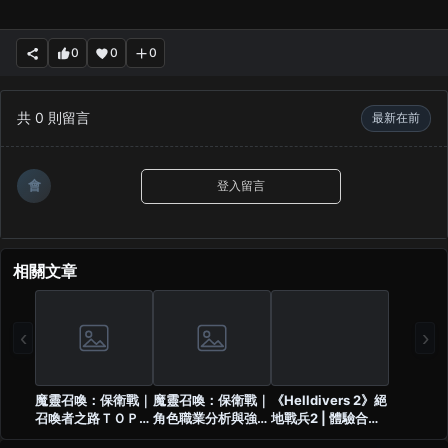
0
0
0
共
0
則留言
最新在前
會
登入留言
相關文章
‹
›
魔靈召喚：保衛戰｜
魔靈召喚：保衛戰｜
《Helldivers 2》絕
召喚者之路ＴＯＰ１
角色職業分析與強度
地戰兵2 | 體驗合作
０優先選擇推薦
排行（開服懶人包）
樂趣與非預期誤傷的