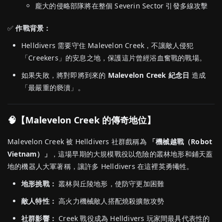
龐大的侵略部隊將在整個 Severin Sector 引發多線攻擊
✅
作戰背景：
Helldivers 需要守住 Malevelon Creek，不讓敵人侵犯
「Creekers」的安息之地，保護這片曾經浴血奮戰的戰場。
如果失敗，將對即將到來的
Malevelon Creek 紀念日
造成
「最嚴重的褻瀆」。
🧠【Malevelon Creek 的傳奇地位】
Malevelon Creek 被 Helldivers 社群戲稱為
「機械越戰（Robot
Vietnam）」
，這場早期的大規模戰役以危險的叢林地形和鋪天蓋
地的機器人大軍著稱，讓許多 Helldivers 在這裡英勇犧牲。
地形挑戰：
叢林與丘陵地形，使防守更加困難
敵人特性：
高火力機械敵人搭配燒殺擴散攻勢
社群影響：
Creek 戰役成為 Helldivers 玩家間最具代表性的