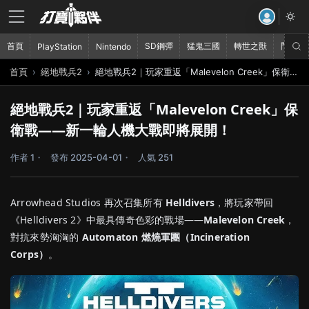
首頁
SD鋼彈
猛鬼三國
轉世之獸
鬥破蒼
PlayStation
Nintendo
首頁
絕地戰兵2
絕地戰兵2｜玩家重返「Malevelon Creek」保衛戰——新一輪人機大戰即將展開！
絕地戰兵2｜玩家重返「Malevelon Creek」保
衛戰——新一輪人機大戰即將展開！
作者 1
發布 2025-04-01
人氣 251
Arrowhead Studios 再次召集所有
Helldivers
，將玩家帶回
《Helldivers 2》中最具傳奇色彩的戰場——
Malevelon Creek
，
對抗來勢洶洶的
Automaton 燃燒軍團（Incineration
Corps）
。