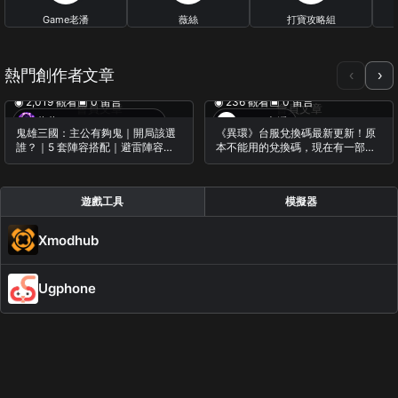
Game老潘
薇絲
打寶攻略組
23 篇文章
0 篇文章
0 篇文章
熱門創作者文章
‹
›
◉ 2,019 觀看
▣ 0 留言
◉ 236 觀看
▣ 0 留言
會員文章
會員文章
蕨蕨・Casual Gameplay
Game老潘
鬼雄三國：主公有夠鬼｜開局該選
《異環》台服兌換碼最新更新！原
誰？｜5 套陣容搭配｜避雷陣容推
本不能用的兌換碼，現在有一部分
薦
可以領了
遊戲工具
模擬器
Xmodhub
Ugphone