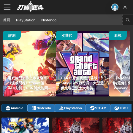
首頁
PlayStation
Nintendo
14 觀看
15 觀看
52 觀看
評測
次世代
影視
漫威格鬥新作上市就翻車！
GTA 6 恐無實體光碟版？
《X-Men
《漫威鬥魂》Steam僅
Take-Two 執行長：大型遊
特選角引爆熱
44%好評，PSN與效能問
戲光碟已沒太大意義
Weaving
題遭玩家砲轟
家
Android
Nintendo
PlayStation
STEAM
XBOX