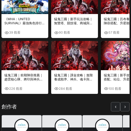
《MHA：UNITED
猛鬼三國｜新手玩法攻略｜
猛鬼三國｜呂布養
SURVIVAL》最強角色排行｜
無雙塔、競技場、商城與每
陣容搭配、升星順
SS、S級必練角色與培養推
日必做完整整理
優先級
薦
39 觀看
90 觀看
57 觀看
猛鬼三國｜前期陣容推薦｜
猛鬼三國｜課金攻略｜進階
猛鬼三國｜新手攻
趙雲核心隊、將印與神兵搭
養成順序、神兵、魂卡與高
搭配、站位、升星
配攻略
CP值投資推薦
態完整解析
226 觀看
284 觀看
100 觀看
創作者
‹
›