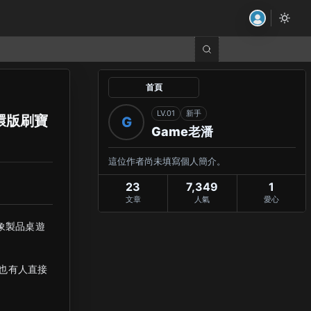
首頁
LV.01
新手
環版刷寶
G
Game老潘
這位作者尚未填寫個人簡介。
23
7,349
1
文章
人氣
愛心
象製品桌遊
也有人直接