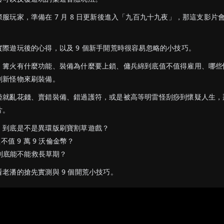
服玩家，準備在 7 月 8 日更新後進入「九百九十九夜」，那這支影片
際遊玩後的心得，以及 9 個新手開荒時很容易忽略的小技巧。
、篝火有什麼功能、裝備為什麼要上鎖、傭兵綿到底值不值得雇用、哪些
刷新怪物來刷裝備。
陸就亂花錢、賣錯裝備、錯過護符，或是被高等明雷怪刮痧到懷疑人生，
片。
」到底是不是異環版刷寶割草遊戲？
不值 9 萬 9 沃倫金幣？
法到底能不能救長草期？
老潘的搶先實測與 9 個開荒小技巧。