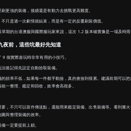
要刷更強的裝備，後續還是有動力去挑戰更高難度。
」不只是過一次劇情就結束，而是有一定的反覆刷裝價值。
入長草期的台港澳服與國際服玩家來說，這次 1.2 版本確實像是一場及時
九夜前，這些坑最好先知道
 9 個實際遊玩時非常有用的小技巧。
玩法後記得先設定自動拾取裝備。
備的頻率不低，如果每一件都手動撿，真的會撿到很累。建議前期可以把
再統一整理、鑑定和回收，效率會高很多。
重要，不只可以當作傳送點，還能用來鑑定裝備、出售裝備等。看到篝火
跑圖與整理裝備的效率。
裝備一定要提前上鎖。