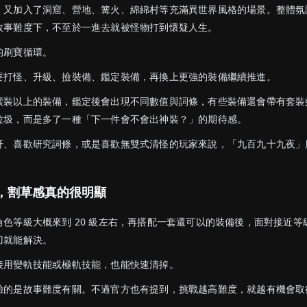
」又加入了洞窟、營地、篝火、綿綿村等充滿異世界風格的場景。整體氛
故事難度下，不至於一進去就被怪物打到懷疑人生。
的刷寶循環。
要打怪、升級、撿裝備、鑑定裝備，再換上更強的裝備繼續推進。
紫裝以上的裝備，鑑定後會出現不同數值與詞條，有些裝備還會帶有套裝
垃圾，而是多了一種「下一件會不會出神裝？」的期待感。
肝、喜歡研究詞條，或是喜歡無雙式清怪的玩家來說，「九百九十九夜」
，割草感真的很明顯
色等級大概來到 20 級左右，再搭配一套還可以的裝備後，面對接近等
刀就能解決。
接用變軌技能或極軌技能，也能快速清掉。
驗的是故事難度有關。不過官方也有提到，挑戰越高難度，就越有機會取