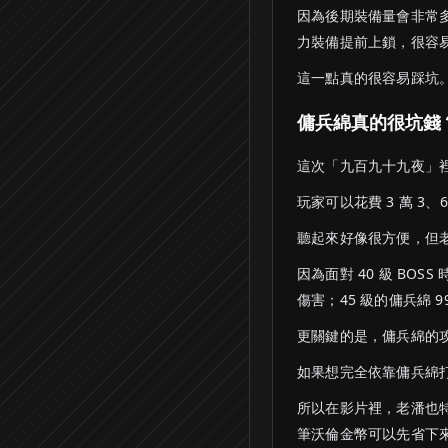
因為後期裝備量會非常多
力裝備提前上鎖，很容
這一點真的很容易踩坑
傭兵綿真的很坑錢
這次「九百九十九夜」裡
玩家可以花費 3 萬 3、
聽起來好像很方便，但
因為面對 40 級 BOSS
傷害；45 級的傭兵綿 9
更關鍵的是，傭兵綿的
如果想完全依靠傭兵綿打
所以在影片裡，老潘也特
筆沃倫金幣可以先省下