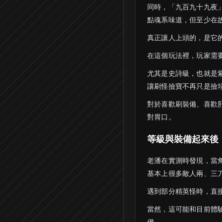
同時，「九百九十九夜
點魂系味道，但至少在
真正讓人上頭的，是它
在這個玩法裡，玩家需
尤其是史詩級，也就是
讓刷怪撿寶不再只是撿
對於喜歡刷裝備、喜歡
對胃口。
等級與裝備起來後
老潘在實測時發現，當角
基本上很多敵人兩、三
遇到部分精英怪時，直
當然，這可能和目前體
備。