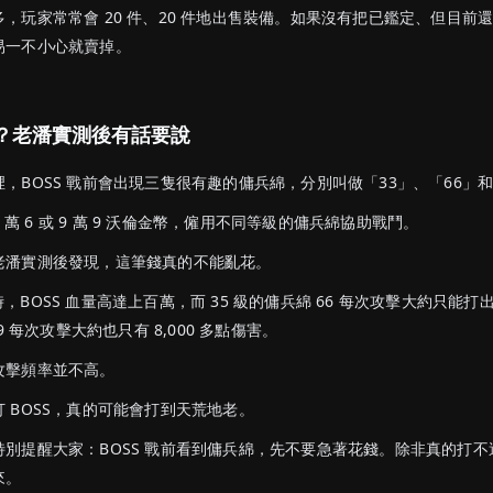
，玩家常常會 20 件、20 件地出售裝備。如果沒有把已鑑定、但目前
易一不小心就賣掉。
。
？老潘實測後有話要說
，BOSS 戰前會出現三隻很有趣的傭兵綿，分別叫做「33」、「66」和
6 萬 6 或 9 萬 9 沃倫金幣，僱用不同等級的傭兵綿協助戰鬥。
老潘實測後發現，這筆錢真的不能亂花。
 時，BOSS 血量高達上百萬，而 35 級的傭兵綿 66 每次攻擊大約只能打出 
9 每次攻擊大約也只有 8,000 多點傷害。
攻擊頻率並不高。
 BOSS，真的可能會打到天荒地老。
別提醒大家：BOSS 戰前看到傭兵綿，先不要急著花錢。除非真的打不
來。