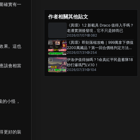
圍確實有一
作者相關其他貼文
《異環》1.2 新載具 Draco 值得入手嗎？
老潘實測後發現，它不只是帥而已
2026/07/07
382
《異環》即刻落槌攻略｜999萬拿下價值
效果。這也
2200萬藏品？第一回合價格判定方法分
2026/07/31
254
享
伊洛伊值得抽嗎？1命真紅平民盈蓄隊18
應該會相當
秒打爆瑪門LV.10！
2026/07/31
104
級的小怪，
得更好的裝