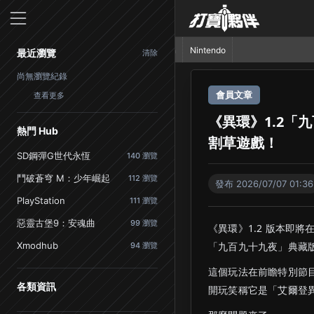
首頁
PlayStation
Nintendo
最近瀏覽
清除
尚無瀏覽紀錄
會員文章
查看更多
《異環》1.2
熱門 Hub
割草遊戲！
SD鋼彈G世代永恆
140 瀏覽
鬥破蒼穹 M：少年崛起
112 瀏覽
發布 2026/07/07 01:36
PlayStation
111 瀏覽
惡靈古堡9：安魂曲
99 瀏覽
《異環》1.2 版本即
Xmodhub
「九百九十九夜」典藏
94 瀏覽
這個玩法在前瞻特別節
各類資訊
開玩笑稱它是「艾爾登