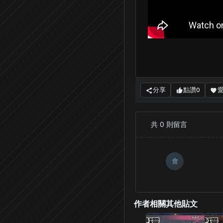
分享
點讚
0
共
0
則留言
會
作者相關其他貼文