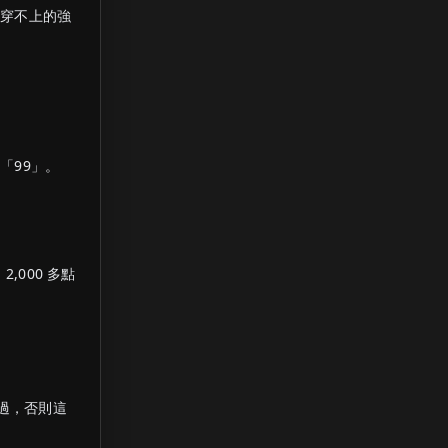
還穿不上的強
「99」。
2,000 多點
過，否則這