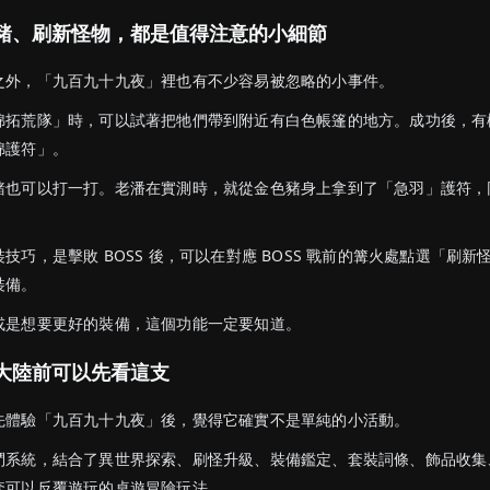
豬、刷新怪物，都是值得注意的小細節
之外，「九百九十九夜」裡也有不少容易被忽略的小事件。
綿拓荒隊」時，可以試著把牠們帶到附近有白色帳篷的地方。成功後，有
綿護符」。
豬也可以打一打。老潘在實測時，就從金色豬身上拿到了「急羽」護符，
技巧，是擊敗 BOSS 後，可以在對應 BOSS 戰前的篝火處點選「刷新
裝備。
或是想要更好的裝備，這個功能一定要知道。
大陸前可以先看這支
先體驗「九百九十九夜」後，覺得它確實不是單純的小活動。
鬥系統，結合了異世界探索、刷怪升級、裝備鑑定、套裝詞條、飾品收集
套可以反覆遊玩的桌遊冒險玩法。