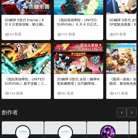
SD鋼彈 G世代 Eternal｜8
《我的英雄學院：UNITED
SD鋼彈 G世代 永
月 6 日更新攻略：騎士鋼彈
SURVIVAL》8 月 6 日正式上
SP駕駛員推薦！6
（半人馬形態）值得培養
市！Roguelite 動作玩法、預
角色優先培養攻略
嗎？活動重點、機體分析與
約獎勵完整整理
44 觀看
102 觀看
89 觀看
刷取建議
《我的英雄學院：UNITED
SD鋼彈 G世代 永恆｜鋼彈W
《開局一座島》攻
SURVIVAL》新手攻略｜三人
更新總整理｜次代鋼彈強
開局、最強角色推
小隊、Plus Ultra 必殺、角
化、托爾吉斯、多蘿西(桃樂
搭配、養成技巧與
色培養完整解析
絲)、平衡調整完整解析
完整解析
134 觀看
82 觀看
472 觀看
創作者
‹
›