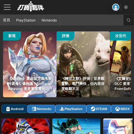
首頁
PlayStation
Nintendo
35 觀看
111 觀看
52 觀看
影視
評測
次世代
《X-Men》重啟版艾瑪佛斯
《轉世之獸》評測｜世界觀
《艾爾登法
特選角引爆熱議！Samara
驚艷、戰鬥爽快，但內容深
DLC 要來
Weaving 竟是重度電玩玩
度略顯不足
FromSoft
家
貼文引爆玩
Android
Nintendo
PlayStation
STEAM
XBOX