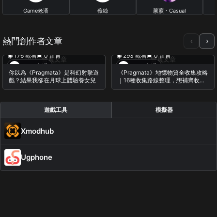
Game老潘
薇絲
蕨蕨・Casual
Gameplay
23 篇文章
0 篇文章
26 篇文章
熱門創作者文章
‹
›
◉ 176 觀看
▣ 0 留言
◉ 293 觀看
▣ 0 留言
會員文章
會員文章
Game老潘
Game老潘
你以為《Pragmata》是科幻射擊遊
《Pragmata》地憶物質全收集攻略
戲？結果我卻在月球上體驗養女兒
｜16種收集路線整理，想補齊收藏
的玩家可以直接看這支
遊戲工具
模擬器
Xmodhub
Ugphone