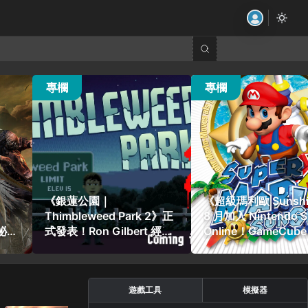
30 觀看
37 觀看
專欄
專欄
《銀蓮公園｜
《超級瑪利歐 Sunsh
Thimbleweed Park 2》正
8 月加入 Nintendo S
神祕貼
式發表！Ron Gilbert 經典
Online！GameCub
懸疑冒險遊戲續作預計
正式回歸
2028 年推出
遊戲工具
模擬器