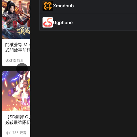
Xmodhub
Ugphone
鬥破蒼穹 M：少年崛起｜正
異環｜怎麼分辨台服還是國
式開放事前預約！3030 抽免
際服？新手3秒判斷完整教學
費送、曾莞婷化身美杜莎代
言
313 觀看
4,581 觀看
【SD鋼彈 G世代 永恆】一擊
新熱血江湖：世界｜陣營攻
必殺最強隊伍公開！SP化與
略（正派 vs 邪派差異解析）
SSP化優先順序完整解析
1,785 觀看
1,078 觀看