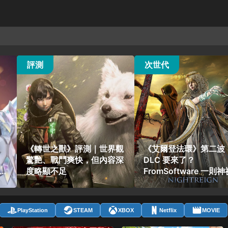
100 觀看
51 觀看
評測
次世代
《轉世之獸》評測｜世界觀
《艾爾登法環》第二波
驚艷、戰鬥爽快，但內容深
DLC 要來了？
度略顯不足
FromSoftware 一則
文引爆玩家瘋狂猜測
PlayStation
STEAM
XBOX
Netflix
MOVIE