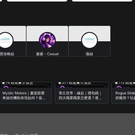
寶攻略組
蕨蕨・Casual
薇絲
Gameplay
0 篇文章
0 篇文章
26 篇文章
◉ 74 觀看
▣ 0 留言
◉ 271 觀看
▣ 0 留言
◉ 112 觀看
▣
會員文章
會員文章
會
蕨蕨・Casual Gameplay
蕨蕨・Casual Gameplay
Mystic Motors｜畫面跟賽
青丘世界：緣起｜禮包碼｜
Rogue S
車操控機制表現如何？值得
四大職業職業怎麼選？逐月
拼圖滑？玩
下載嗎？｜實機遊玩｜初見
龍槍 劍仙 靈狐｜實機遊玩｜
癒｜實機遊
試玩｜遊戲紀錄｜iOS /
iOS / Android
遊戲紀錄｜iOS
Android