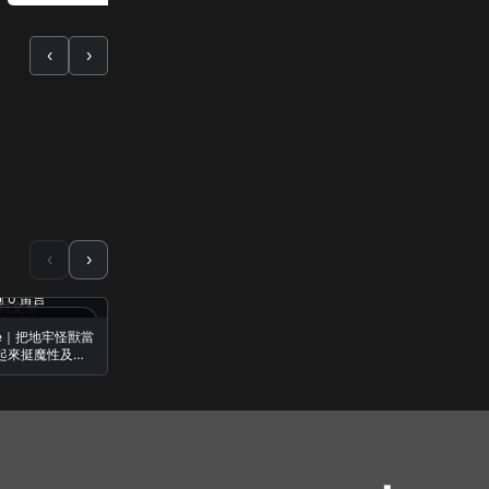
‹
›
‹
›
 0 留言
◉ 1,993 觀看
▣ 0 留言
◉ 131 觀看
▣ 0 留言
員文章
會員文章
會員文章
蕨蕨・Casual Gameplay
蕨蕨・Casual Gameplay
蕨蕨・Casual Gameplay
lide｜把地牢怪獸當
鬼雄三國：主公有夠鬼｜開
異環｜禮包碼｜開局小知識
起來挺魔性及療
局該選誰？｜5 套陣容搭配
｜不打怪也能享受大都會生
玩｜初見試玩｜
｜避雷陣容推薦
活｜iOS / Android / PC
 / Steam