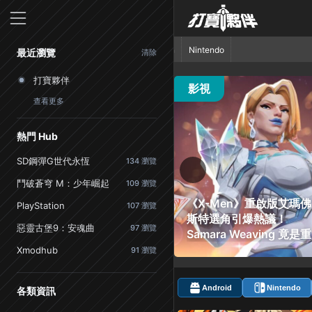
首頁
PlayStation
Nintendo
最近瀏覽
清除
打寶夥伴
30 觀看
影視
查看更多
熱門 Hub
SD鋼彈G世代永恆
134 瀏覽
鬥破蒼穹 M：少年崛起
109 瀏覽
《X-Men》重啟版艾瑪佛
PlayStation
107 瀏覽
斯特選角引爆熱議！
惡靈古堡9：安魂曲
97 瀏覽
Samara Weaving 竟是重
度電玩玩家
Xmodhub
91 瀏覽
Android
Nintendo
各類資訊