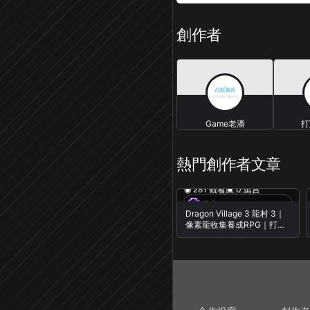
創作者
Game老潘
打
23 篇文章
熱門創作者文章
◉ 281 觀看
▣ 0 留言
會員文章
蕨蕨・Casual Gameplay
Dragon Village 3 龍村 3｜
像素龍收集養成RPG｜打造
專屬於你的龍之村莊｜實機
遊玩｜初見試玩｜iOS /
Android