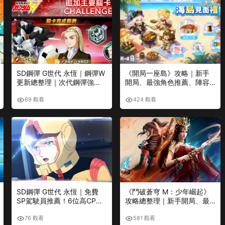
SD鋼彈 G世代 永恆｜鋼彈W
《開局一座島》攻略｜新手
更新總整理｜次代鋼彈強
開局、最強角色推薦、陣容
化、托爾吉斯、多蘿西(桃樂
搭配、養成技巧與塔防玩法
絲)、平衡調整完整解析
完整解析
69 觀看
424 觀看
SD鋼彈 G世代 永恆｜免費
《鬥破蒼穹 M：少年崛起》
SP駕駛員推薦！6位高CP值
攻略總整理｜新手開局、最
角色優先培養攻略
強陣容、異火、鬥技、副本
完整教學（2026最新版）
76 觀看
581 觀看