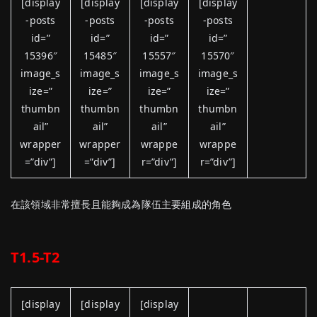
[display
[display
[display
[display
-posts
-posts
-posts
-posts
id=”
id=”
id=”
id=”
15396″
15485″
15557″
15570″
image_s
image_s
image_s
image_s
ize=”
ize=”
ize=”
ize=”
thumbn
thumbn
thumbn
thumbn
ail”
ail”
ail”
ail”
wrapper
wrapper
wrappe
wrappe
=”div”]
=”div”]
r=”div”]
r=”div”]
在該領域非常擅長且能夠成為隊伍主要組成的角色
T1.5-T2
[display
[display
[display