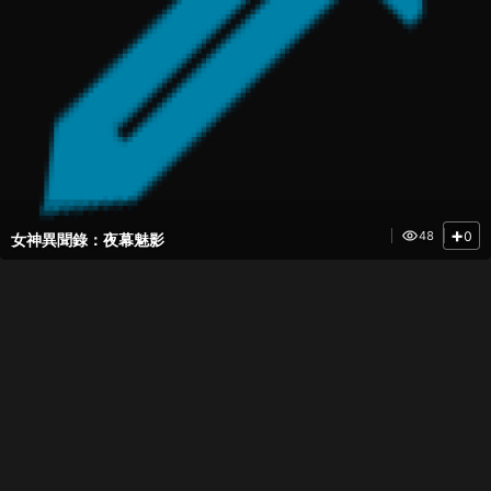
+
0
48
女神異聞錄：夜幕魅影