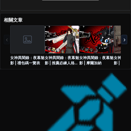
相關文章
‹
›
女神異聞錄：夜幕魅
女神異聞錄：夜幕魅
女神異聞錄：夜幕魅
女神異聞
影 | 禮包碼一覽表
影 | 推薦必練人格面
影 | 摩爾加納
影 | 人
具
訊