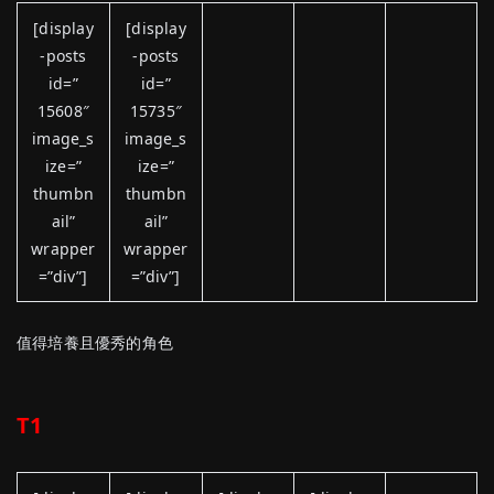
[display
[display
-posts
-posts
id=”
id=”
15608″
15735″
image_s
image_s
ize=”
ize=”
thumbn
thumbn
ail”
ail”
wrapper
wrapper
=”div”]
=”div”]
值得培養且優秀的角色
T1