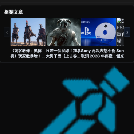
相關文章
‹
›
《刺客教條：奧德
只差一個底線！加拿
Sony 再次表態不會
Sony 停止
賽》玩家數暴增！
大男子因《上古卷軸
取消 2028 年停產
體光碟恐
《奧德賽》電影熱潮
V：無界天際》帳號
PlayStation 光碟！
戲市場！
帶動重返古希臘冒險
誤判，含冤入獄 18
承認玩家反彈強烈，
模達 72
個月終獲平反
但數位化方向不變
析師警告
文化恐走