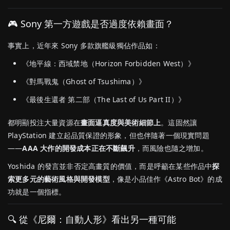
🎮 Sony 第一方遊戲是否過度依賴畫面？
事實上，近年來 Sony 多款旗艦級獨佔作品如：
《地平線：西域禁地（Horizon Forbidden West）》
《對馬戰鬼（Ghost of Tsushima）》
《最後生還者 第二部（The Last of Us Part II）》
都明顯投注大量資源在
畫面逼真度與美術細節上
。這固然讓
PlayStation 建立起品質保證的形象，但也伴隨著一個現實問題
——
AAA 大作的開發成本正在不斷飆升
，而風險也隨之增加。
Yoshida 的發言並非否定高畫質的價值，而是呼籲在某些作品中
探
索更多元的藝術風格與開發模型
，像是小品佳作《Astro Bot》的成
功就是一個指標。
🔍 從《尼爾：自動人形》看出另一種可能