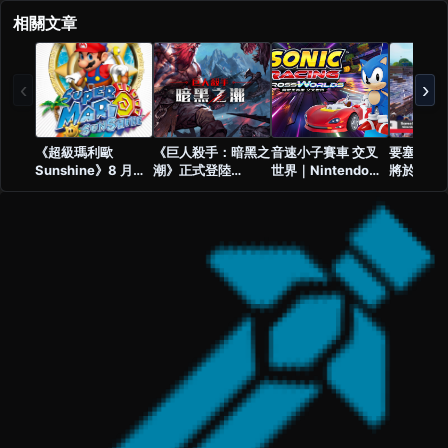
相關文章
‹
›
《超級瑪利歐
《巨人殺手：暗黑之
音速小子賽車 交叉
要塞英雄 Fo
Sunshine》8 月加
潮》正式登陸
世界｜Nintendo
將於 Nint
入 Nintendo
Nintendo Switch
Switch 2 版正式定
Switch
Switch Online！
2！最新上市宣傳影
檔
版
GameCube 經典正
片公開
式回歸