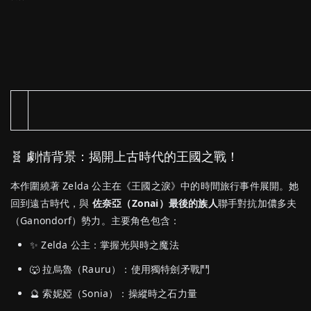
🧬 劇情背景：揭開上古時代的王國之戰！
本作圍繞著 Zelda 公主在《王國之淚》中的時間旅行事件展開。她
回到遠古時代，與
佐奈亞（Zonai）最後的族人
聯手對抗加儂多夫
（Ganondorf）勢力。主要角色包含：
✨ Zelda 公主：掌握光與時之魔法
🐺 拉烏魯（Rauru）：使用獨特劍矛戰鬥
🔮 索妮婭（Sonia）：操縱時之石力量