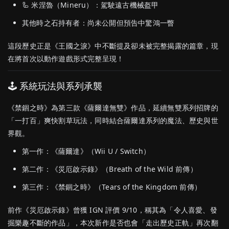
🦾 米涅魯（Mineru）：駕駛遠古機械盔甲
其他時之石持有者：尚未公開但預告中驚鴻一瞥
這段歷史正是《王國之淚》中不斷提及卻未被完整揭露的篇章，現
在將首次以動作遊戲形式完整呈現！
🕹️ 系統玩法與系列承襲
《禁錮之時》為第三款《薩爾達無雙》作品，延續無雙系列招牌的
「一打百」爽快割草玩法，同時結合薩爾達系列的魔法、歷史與世
界觀。
第一作：《薩爾達》（Wii U / Switch）
第二作：《災厄啟示錄》（Breath of the Wild 前傳）
第三作：《禁錮之時》（Tears of the Kingdom 前傳）
前作《災厄啟示錄》曾獲 IGN 評價 9/10，稱其為「令人喜愛、發
掘樂趣不斷的作品」，本次新作是否也會「走出歷史正軌」再次翻