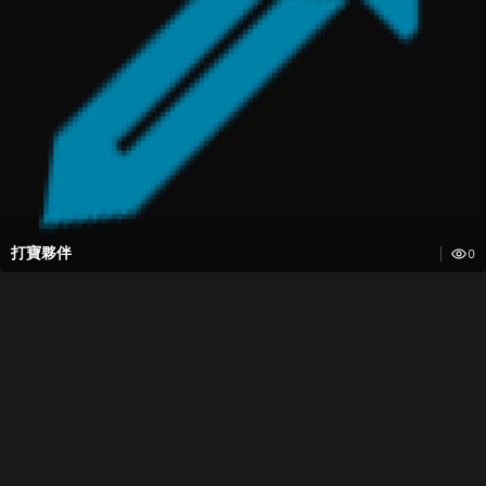
打寶夥伴
0