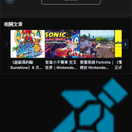
相關文章
‹
›
《超級瑪利歐
音速小子賽車 交叉
要塞英雄 Fortnite｜
《電馭叛客
Sunshine》8 月加
世界｜Nintendo
將於 Nintendo
正式確認
入 Nintendo
Switch 2 版正式定
Switch 2 推出強化
Nintendo
Switch Online！
檔
版
2，成為
GameCube 經典正
式回歸