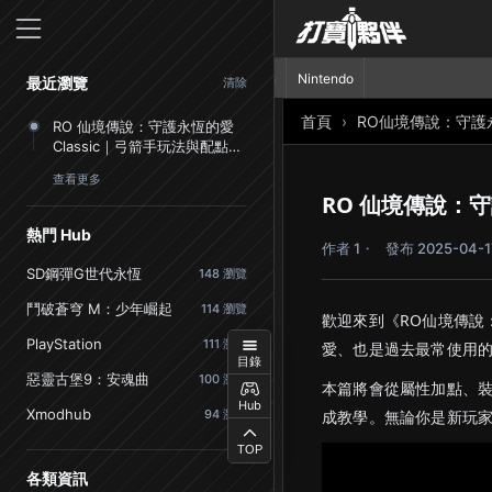
首頁
PlayStation
Nintendo
最近瀏覽
清除
首頁
RO仙境傳說：守護永恆
RO 仙境傳說：守護永恆的愛
Classic｜弓箭手玩法與配點指
南
查看更多
RO 仙境傳說：守
熱門 Hub
作者 1
發布 2025-04-1
SD鋼彈G世代永恆
148 瀏覽
鬥破蒼穹 M：少年崛起
114 瀏覽
歡迎來到《RO仙境傳說
PlayStation
111 瀏覽
愛、也是過去最常使用
目錄
惡靈古堡9：安魂曲
100 瀏覽
本篇將會從屬性加點、
Hub
Xmodhub
94 瀏覽
成教學。無論你是新玩
TOP
各類資訊