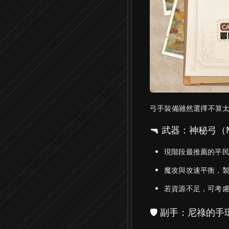
弓手裝備雖然選擇不算
🔫 武器：神秘弓（My
現階段最推薦的平
魔攻與攻速平衡，
若資源不足，可考
🛡️ 副手：尼祿的手