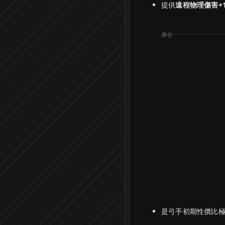
提供
遠程物理傷害+1
是弓手初期性價比