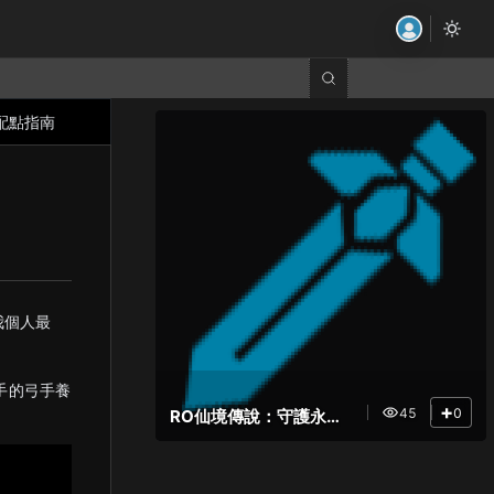
與配點指南
我個人最
手的弓手養
+
45
0
RO仙境傳說：守護永恆的愛Classic