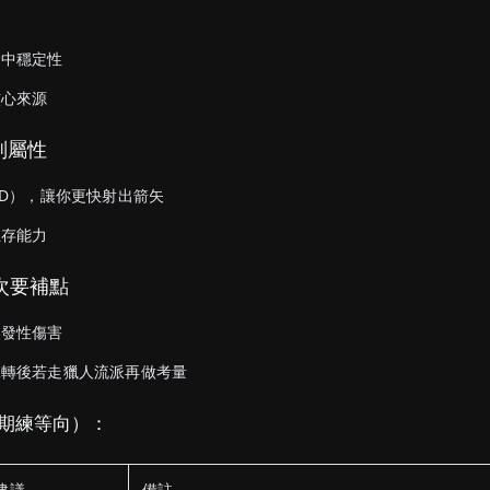
力
命中穩定性
核心來源
｜副屬性
PD），讓你更快射出箭矢
生存能力
｜次要補點
爆發性傷害
二轉後若走獵人流派再做考量
前期練等向）：
建議
備註