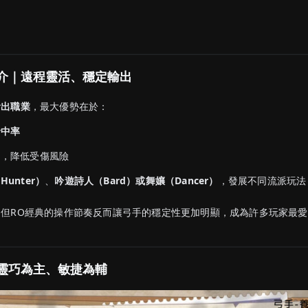
簡介｜遠程靈活、穩定輸出
輸出職業
，最大優勢在於：
命中率
出，降低受傷風險
Hunter）
、
吟遊詩人（Bard）或舞孃（Dancer）
，發展不同流派玩法
但RO經典的操作節奏反而讓弓手的穩定性更加明顯，成為許多玩家最
｜靈巧為主、敏捷為輔