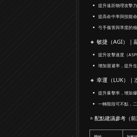
提升遠距物理攻擊
提高命中率與技能
弓手傷害與準度的
🔸 敏捷（AGI）
提升攻擊速度（AS
增加迴避率，提升
🔸 幸運（LUK）
提升暴擊率，增加
一轉階段可不點，
⭐ 配點建議參考（
屬性
加點