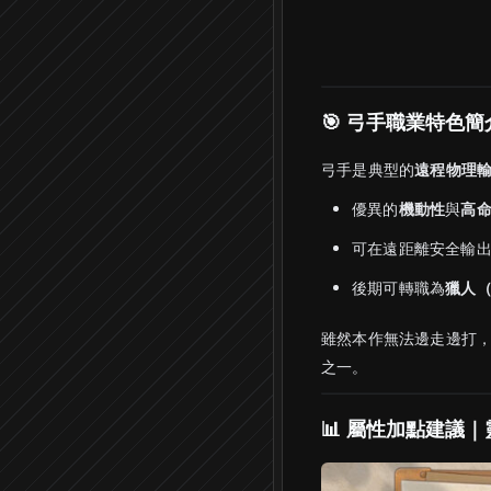
🎯 弓手職業特色
弓手是典型的
遠程物理
優異的
機動性
與
高
可在遠距離安全輸
後期可轉職為
獵人（
雖然本作無法邊走邊打，
之一。
📊 屬性加點建議