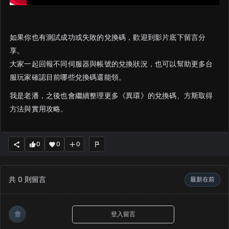
如果你也有測試成功或失敗的兌換碼，歡迎到影片底下留言分
享。
大家一起回報不同伺服器與帳號的兌換狀況，也可以幫助更多台
服玩家確認目前哪些兌換碼還能領。
我是老潘，之後也會繼續整理更多《異環》的兌換碼、方斯取得
方法與實用攻略。
0
0
0
｜
共
0
則留言
最新在前
會
登入留言