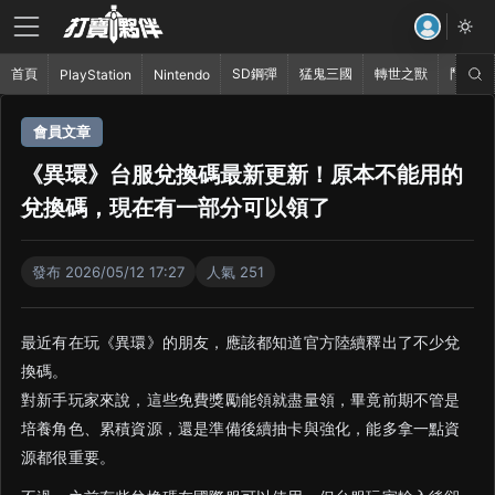
首頁
SD鋼彈
猛鬼三國
轉世之獸
鬥破蒼
PlayStation
Nintendo
會員文章
《異環》台服兌換碼最新更新！原本不能用的
兌換碼，現在有一部分可以領了
發布 2026/05/12 17:27
人氣 251
最近有在玩《異環》的朋友，應該都知道官方陸續釋出了不少兌
換碼。
對新手玩家來說，這些免費獎勵能領就盡量領，畢竟前期不管是
培養角色、累積資源，還是準備後續抽卡與強化，能多拿一點資
源都很重要。