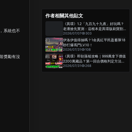
作者相關其他貼文
《異環》1.2「九百九十九夜」好玩嗎？
老潘搶先實測：這根本是異環版刷寶割
，系統也不
2026/07/07
303
草遊戲！
伊洛伊值得抽嗎？1命真紅平民盈蓄隊18
秒打爆瑪門LV.10！
2026/07/31
108
階獎勵有沒
《異環》即刻落槌攻略｜999萬拿下價值
2200萬藏品？第一回合價格判定方法分
2026/07/31
268
享