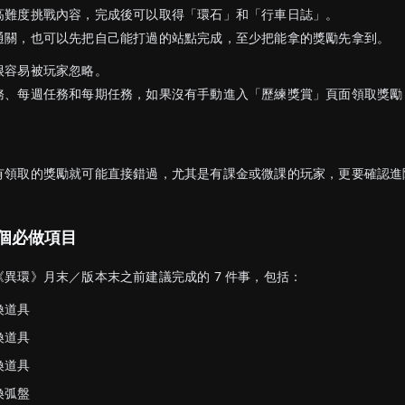
高難度挑戰內容，完成後可以取得「環石」和「行車日誌」。
通關，也可以先把自己能打過的站點完成，至少把能拿的獎勵先拿到。
很容易被玩家忽略。
務、每週任務和每期任務，如果沒有手動進入「歷練獎賞」頁面領取獎勵
。
有領取的獎勵就可能直接錯過，尤其是有課金或微課的玩家，更要確認進
 個必做項目
異環》月末／版本末之前建議完成的 7 件事，包括：
換道具
換道具
換道具
換弧盤