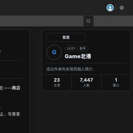
首頁
LV.01
新手
輪
G
Game老潘
這位作者尚未填寫個人簡介。
23
7,447
1
文章
人氣
愛心
是——
商店
。
誌」等重要