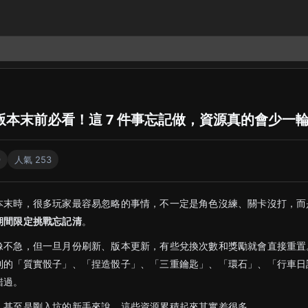
本末前必看！這 7 件事忘記做，資源真的會少一
9
人氣 253
本末時，很多玩家最容易忽略的事情，不一定是角色沒練、關卡沒打，而
期間限定挑戰忘記清
。
像不急，但一旦月份刷新、版本更新，有些兌換次數和獎勵就會直接重置
到的「質實骰子」、「捏造骰子」、「三重鑰匙」、「環石」、「行車日
錯過。
，甚至是剛入坑的新手來說，這些資源累積起來其實差很多。