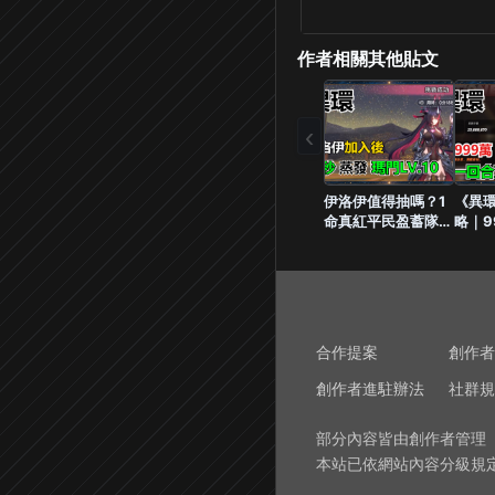
作者相關其他貼文
‹
伊洛伊值得抽嗎？1
《異
命真紅平民盈蓄隊
略｜9
18秒打爆瑪門
220
LV.10！
回合
享
合作提案
創作者
創作者進駐辦法
社群規
部分內容皆由創作者管理
本站已依網站內容分級規