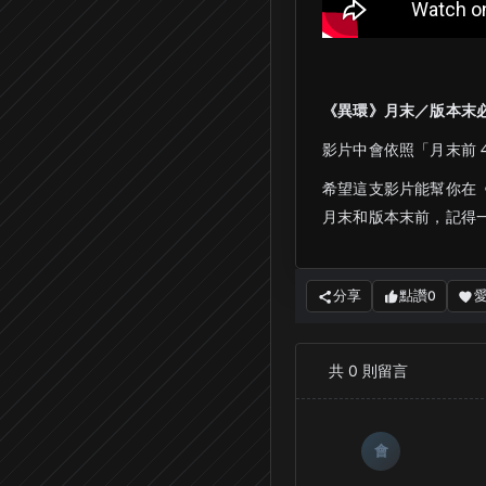
《異環》月末／版本末必
影片中會依照「月末前 
希望這支影片能幫你在
月末和版本末前，記得
分享
點讚
0
共
0
則留言
會