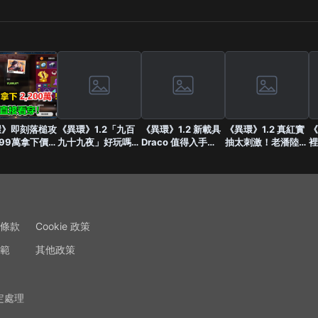
環》即刻落槌攻
《異環》1.2「九百
《異環》1.2 新載具
《異環》1.2 真紅實
《
99萬拿下價值
九十九夜」好玩嗎？
Draco 值得入手
抽太刺激！老潘陸服
裡
0萬藏品？第一
老潘搶先實測：這根
嗎？老潘實測後發
新帳號硬拚本體＋專
整
價格判定方法分
本是異環版刷寶割草
現，它不只是帥而已
武，最後到底有沒有
家
遊戲！
出貨？
條款
Cookie 政策
範
其他政策
定處理