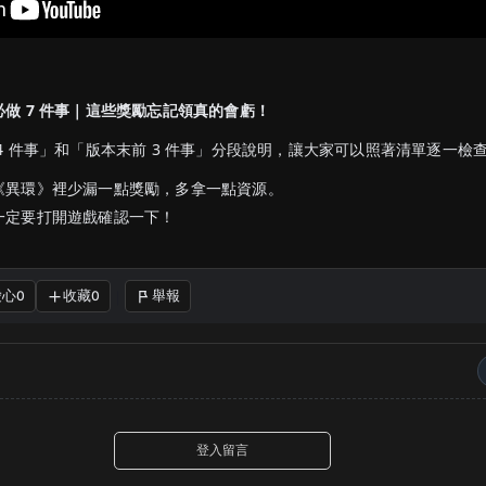
做 7 件事｜這些獎勵忘記領真的會虧！
4 件事」和「版本末前 3 件事」分段說明，讓大家可以照著清單逐一檢
《異環》裡少漏一點獎勵，多拿一點資源。
一定要打開遊戲確認一下！
愛心
收藏
舉報
0
0
｜
登入留言