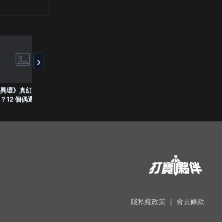
›
異環》真紅在哪
《異環》格鬥俱樂部
《異環》安魂曲技能
《異環》粉爪大劫
？12 個偶遇地點
玩法講解｜四人大亂
複製怎麼玩？46 種
怎麼穩定刷爪爪幣
理，想見真紅的玩
鬥開打，老潘第一次
怪物技能與尋找方法
金竿流單人路線實
不要錯過！
參戰就拿下冠軍？
一次整理
分享
隱私權政策
｜
會員條款