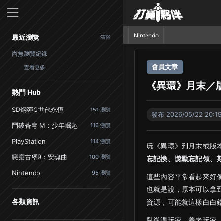
首頁
PlayStation
Nintendo
最近瀏覽
清除
尚無瀏覽紀錄
會員文章
查看更多
《異環》月末／版
熱門 Hub
SD鋼彈G世代永恆
151 瀏覽
發布 2026/05/22 20:1
鬥破蒼穹 M：少年崛起
116 瀏覽
PlayStation
114 瀏覽
玩《異環》到月末或版
惡靈古堡9：安魂曲
100 瀏覽
忘記換、獎勵忘記領、
Nintendo
95 瀏覽
這些內容平常看起來好
也就是說，原本可以拿
各類資訊
資源，可能就這樣白白
對微課玩家、養老玩家