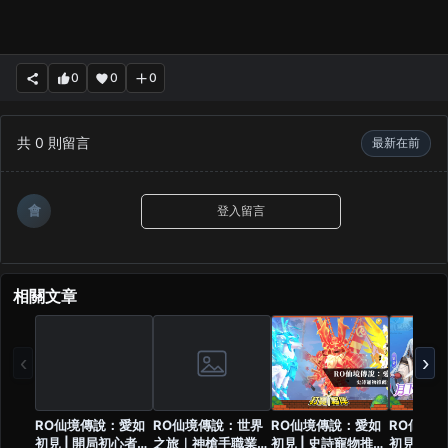
0
0
0
共
0
則留言
最新在前
會
登入留言
相關文章
‹
›
RO仙境傳說：愛如
RO仙境傳說：世界
RO仙境傳說：愛如
RO仙境
初見 | 開局初心者任
之旅｜神槍手職業流
初見 | 史詩寵物推薦
初見 | 