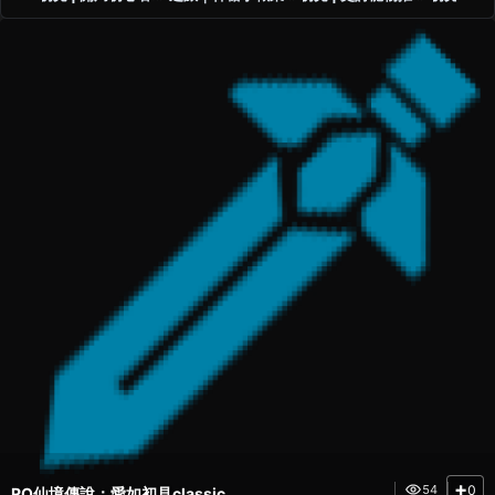
務與玩法介紹
派攻略資訊
全資訊攻略
篇 | 10
成?
+
0
54
RO仙境傳說：愛如初見classic