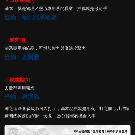
基本上就是物理／靈巧專用系的職業，推薦就是弓箭手
怪物：蟻洞找黑蟻要
－髮夾[1]
法系專用的飾品，可增加智力與魔法攻擊力
怪物：基爾瑟
－銀戒指[1]
力量型專用職業
怪物：鍬型蟲
總之這些40多級就可以打了，基本弱點就是用火，打之前可以吃顆
糖開些掉落Buff衝，大概1~2x分鐘就有機會入手