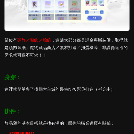
部位有
頭飾／嘴飾／臉飾
，這邊大部分都是課金專屬裝備，取得就
是頭飾圖紙／魔物藏品商店／素材打造／扭蛋機等，非課佬這邊的
需求就可遇不可求！！
身穿：
這裡就簡單多了找個大主城的裝備NPC幫你打造（補充中）
掛件：
飾品類的基本目標就是找有洞的，跟你的職業選擇有關係：
－防禦戒指[1]