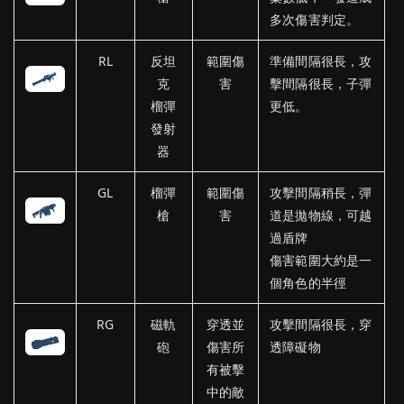
多次傷害判定。
RL
反坦
範圍傷
準備間隔很長，攻
克
害
擊間隔很長，子彈
榴彈
更低。
發射
器
GL
榴彈
範圍傷
攻擊間隔稍長，彈
槍
害
道是拋物線，可越
過盾牌
傷害範圍大約是一
個角色的半徑
RG
磁軌
穿透並
攻擊間隔很長，穿
砲
傷害所
透障礙物
有被擊
中的敵