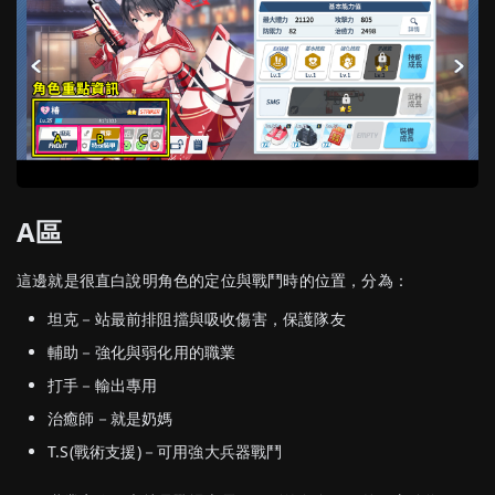
A區
這邊就是很直白說明角色的定位與戰鬥時的位置，分為：
坦克－站最前排阻擋與吸收傷害，保護隊友
輔助－強化與弱化用的職業
打手－輸出專用
治癒師－就是奶媽
T.S(戰術支援)－可用強大兵器戰鬥