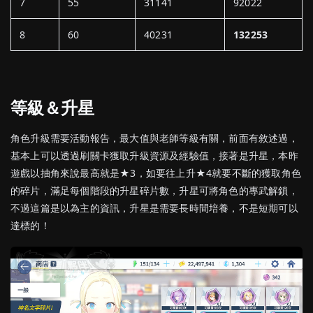
7
55
31141
92022
8
60
40231
132253
等級＆
升星
角色升級需要活動報告，最大值與老師等級有關，前面有敘述過，
基本上可以透過刷關卡獲取升級資源及經驗值，接著是升星，本昨
遊戲以抽角來說最高就是★3，如要往上升★4就要不斷的獲取角色
的碎片，滿足每個階段的升星碎片數，升星可將角色的專武解鎖，
不過這篇是以為主的資訊，升星是需要長時間培養，不是短期可以
達標的！