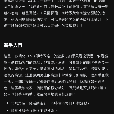
畢竟這款遊戲已經上市一陣子了，那為了加速一些朋友們的體驗，
除了抽角之外，我們要如何快速升級並往前推進，這邊給大家一點
就小攻略，就是買體力＋刷圖掃蕩，有時系統會有雙倍經驗的活
動，多善用刷圖掃蕩的功能，可以快速將老師的等級往上提升，不
但可以解鎖各項功能還可以提高學生的等級戰力！
新手入門
這是一款簡化RTS（即時戰略）的遊戲，如果只看沒玩過，乍看感
覺只是自動戰鬥的遊戲，但實際玩過後，其實部分的關卡是需要手
控的，當然如果需要大量刷素材的地方，還是可以使用掃蕩功能快
速取得資源。這遊戲網路上的資訊非常繁多，如果以一位新手像我
一樣，一開始接觸一定都會想說到底誰說的對，我應該如何選角
色，這裡我給大家一個簡單的概念就好，戰鬥就是要搭配出1坦＋1
奶＋Ｎ打手＋輔助，然後簡單地的目標規劃：
開局角色（隨活動進行，有時會有每日10抽活動）
隨意推關卡（推到不能推為止）