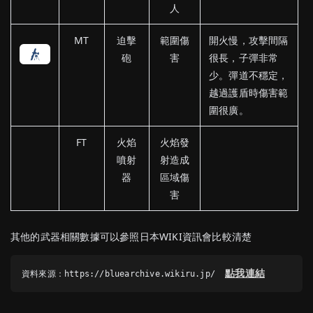
人
MT
迫擊
範圍傷
開火慢，攻擊間隔
砲
害
很長，子彈非常
少。彈道不穩定，
越過護盾時傷害範
圍很廣。
FT
火焰
火焰發
噴射
射造成
器
區域傷
害
其他的武器相關數據可以參照日本WIKI資訊會比較清楚
點我連結
資料來源：https://bluearchive.wikiru.jp/