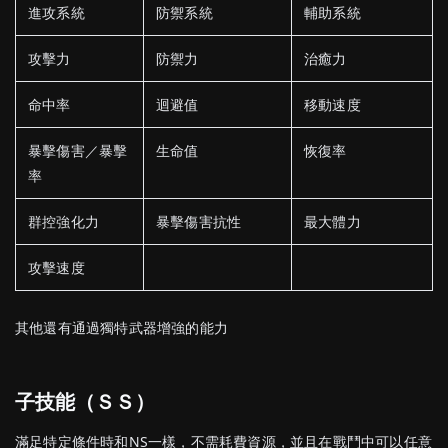
進攻系統
防禦系統
輔助系統
攻擊力
防禦力
治癒力
命中率
迴避值
移動速度
暴擊傷害／暴擊
生命值
恢復率
率
群控強化力
暴擊傷害抗性
最大體力
攻擊速度
其他還有通過獨特武器增強的能力
子技能
（ＳＳ
）
滿足特定條件時
和NS一樣，不需耗費資源，並且在戰鬥中可以任意