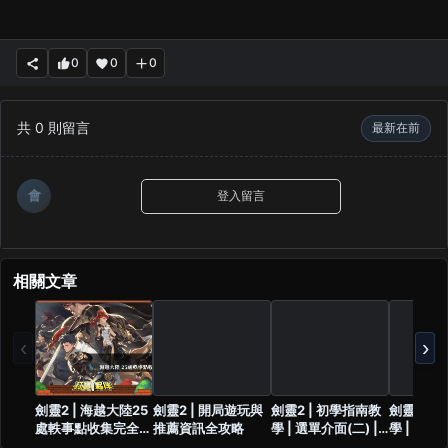
0
0
0
共
0
則留言
最新在前
會
登入留言
相關文章
‹
›
劍靈2 | 海越大陸25
劍靈2 | 開局遊玩與
劍靈2 | 初學指南教
劍靈2 |
處軼事點收集完全攻
推薦資訊全攻略
學 | 選單介面(二) |
學 | 選單介
略
旅程/副本/信箱
商店/劍靈