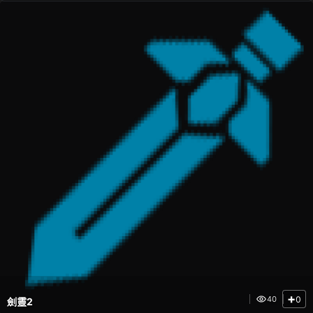
製作
+
0
40
劍靈2