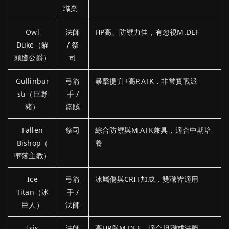
職業
Owl
法師
HP高、防禦力佳，有忽視M.DEF
Duke（貓
/ 祭
頭鷹公爵）
司
Gullinbur
弓箭
暴擊提升+高P.ATK，非常實戰派
sti（巨野
手 /
豬）
盜賊
Fallen
祭司
綜合防禦與M.ATK兼具，適合中期培
Bishop（
養
墮落主教）
Ice
弓箭
冰屬傷與CRIT加成，雙職皆適用
Titan（冰
手 /
巨人）
法師
Isis
法師
高HP與M.DEF，適合坦職或法職