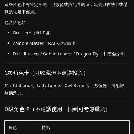
這些
角色
卡
有
特定
用途，
但
數值
或
搭配
性
略
遜，
建議
只在
缺
卡
或
某
職業
限定
下
使用。
包含
角色
如：
Orc
Hero（
高
HP
坦）
Zombie
Master（
P.
ATK
穩定
輸出）
Dark
Illusion /
Goblin
Leader /
Dragon
Fly（
中
階
輸出
卡）
C
級
角色
卡（
可
收藏
但
不
建議
投入）
如：
Ktullanux、
Lady
Tanee、
Owl
Baron
等，
數值
低、
搭配
難、
後期
乏力。
D
級
角色
卡（
不
建議
使用，
抽
到
可
考慮
重刷）
角色
特點