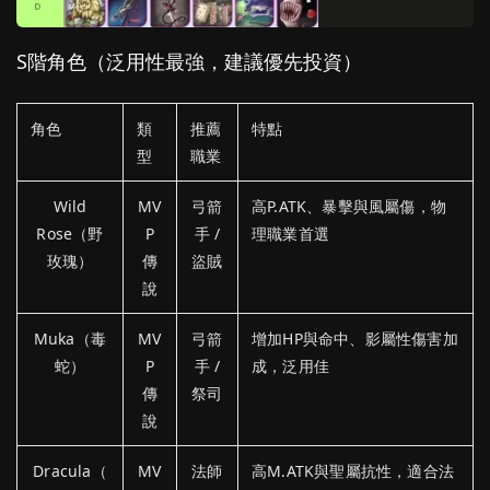
S
階
角色（
泛
用
性
最強，
建議
優先
投資）
角色
類
推薦
特點
型
職業
Wild
MV
弓箭
高P.ATK、暴擊與風屬傷，物
Rose（野
P
手 /
理職業首選
玫瑰）
傳
盜賊
說
Muka（毒
MV
弓箭
增加HP與命中、影屬性傷害加
蛇）
P
手 /
成，泛用佳
傳
祭司
說
Dracula（
MV
法師
高M.ATK與聖屬抗性，適合法