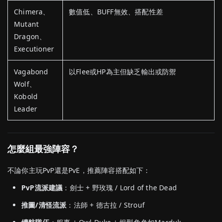
Chimera、
數值
低、
BUFF
無效、
搭配
性差
Mutant
Dragon、
Executioner
Vagabond
以
Flee
或
HP
為主
但
缺乏
輸出
或
防禦
Wolf、
Kobold
Leader
怎麼
組
最強
陣容？
不論
你
主
玩
PvP
還是
PvE，
推薦
陣容
搭配
如下：
PvP
流派
建議
：
劍
士 +
野
玫瑰 /
Lord
of
the
Dead
推
圖/
清
怪
流派
：
法師 +
德
古
拉 /
Strouf