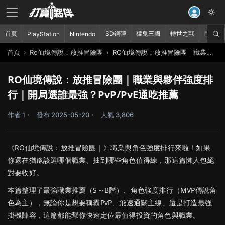
首頁
SD鋼彈
猛鬼三國
轉世之獸
鬥破蒼
PlayStation
Nintendo
首頁
Ro仙境傳說：放推冒險團
RO仙境傳說：放推冒險團｜職業與夥伴強度排行｜開局選誰最強？PvP/PvE通吃推薦
RO仙境傳說：放推冒險團｜職業與夥伴強度排
行｜開局選誰最強？PvP/PvE通吃推薦
作者 1
發布 2025-05-20
人氣 3,806
《
RO仙境傳說：放推冒險團｜
》
職業
與
角色
強度
排行
來
啦！
如果
你
還在
猶豫
該
選
哪個
職業、
抽
到
哪些
角色
值得
練，
那
這篇
懶人
包
絕
對
要
收好。
本篇
整理
了
最強
職業
推薦（
S～
B
階）、
角色
強度
排行（
MVP
傳說
角
色
為主），
無論
你是
想要
稱霸
PvP、
飛速
通關
主線、
還是
打造
最強
掛
機
陣容，
這篇
都能
幫
你
快速
定位
最
值得
投資
的
角色
與
職業。