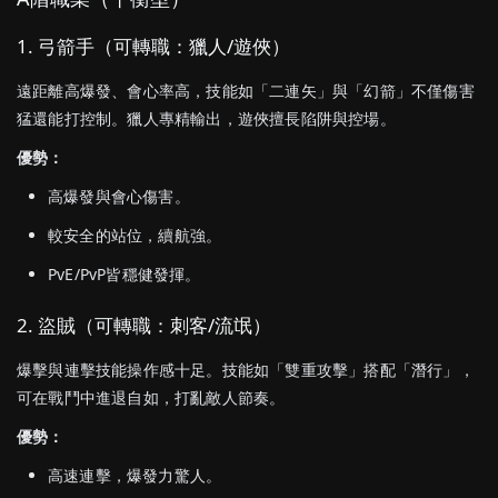
1.
弓箭
手（
可
轉職：
獵人/
遊俠）
遠距離
高
爆發、
會
心
率
高，
技能
如「
二
連
矢」
與「
幻
箭」
不僅
傷害
猛
還能
打
控制。
獵人
專精
輸出，
遊俠
擅長
陷阱
與
控
場。
優勢：
高
爆發
與會
心
傷害。
較
安全
的
站
位，
續航
強。
PvE/
PvP
皆
穩健
發揮。
2.
盜賊（
可
轉職：
刺客/
流氓）
爆
擊
與
連
擊
技能
操作
感
十足。
技能
如「
雙重
攻擊」
搭配「
潛行」，
可在
戰鬥
中
進退自如，
打亂
敵人
節奏。
優勢：
高速
連
擊，
爆發
力
驚人。