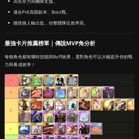
高
生存
力
與
團隊
支援。
適合
PvE
高階
副本、
Boss
戰。
雖然
個人
輸出
低，
但
整體
隊伍
效率
高。
最強
卡片
推薦
榜單｜
傳說
MVP
角
分析
每個
角色
都有
獨特
技能
與
Buff
效果，
選
對
角色
可以
大幅
提升
你的
戰
力
與
養成
效率！