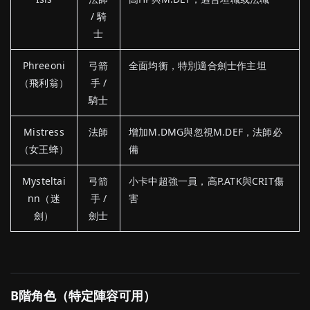
/ 騎
士
Phreeoni
弓箭
全面均衡，特別適合劍士作主坦
（飛利翁）
手 /
騎士
Mistress
法師
增加M.DMG與忽視M.DEF，法師必
（女王蜂）
備
Mysteltai
弓箭
小卡中超強一員，高P.ATK與CRIT傷
nn（迷
手 /
害
劍）
劍士
B
階
角色（
特定
陣容
可用）