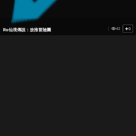
+
0
42
Ro仙境傳說：放推冒險團