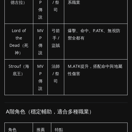
德古拉）
P
/ 祭
系職業
傳
司
說
Lord of
MV
弓箭
爆擊、命中、P.ATK、無視防
the
P
手 /
禦全都有
Dead（死
傳
盜賊
神）
說
Strouf（海
MV
法師
M.ATK提升，搭配命中與地屬
底王）
P
/ 祭
性傷害
傳
司
說
A
階
角色（
穩定
輔助，
適合
多種
職業）
角色
推薦
特點