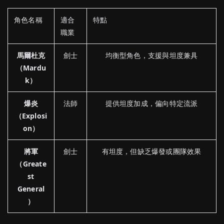
角色
名稱
適合
特點
職業
馬爾
杜
克
劍
士
均衡
型
角色，
支援
與
坦
度
兼具
（
Mardu
k）
爆
炎
法師
提供
坦
度
加成，
偏向
特定
流派
（
Explosi
on）
將軍
劍
士
有
坦
度，
但
缺乏
爆發
或
團隊
效果
（
Greate
st
General
）