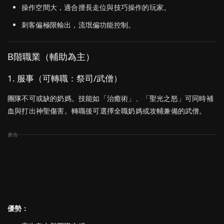
操作
空間
大，
適合
擅長
走
位
與
技巧
操作
的
玩家。
刺客
偏
極限
輸出，
流氓
偏
功能
控制。
B
階
職業（
輔助
為主）
1.
服
事（
可
轉職：
祭司/
武
僧）
團隊
不可或缺
的
奶媽。
技能
如「
治癒
術」、「
聖
光之
怒」
可
同時
補
血
與
打出
神聖
傷害。
轉職
後
可
選擇
全職
奶媽
或
攻
輔
兼備
的
武
僧。
優勢：