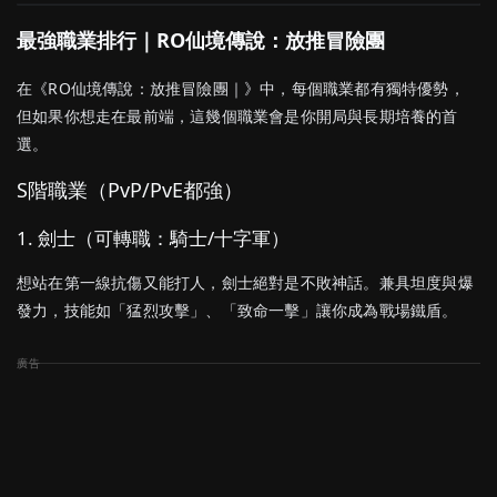
最強
職業
排行｜
RO仙境傳說：放推冒險團
在《
RO仙境傳說：放推冒險團｜
》
中，
每個
職業
都有
獨特
優勢，
但
如果
你想
走在
最
前端，
這幾個
職業
會是
你
開局
與
長期
培養
的
首
選。
S
階
職業（
PvP/
PvE
都
強）
1.
劍
士（
可
轉職：
騎士/
十字軍）
想
站在
第一線
抗
傷
又能
打人，
劍
士
絕對
是
不敗
神話。
兼具
坦
度
與
爆
發
力，
技能
如「
猛烈
攻擊」、「
致命
一
擊」
讓
你
成為
戰場
鐵
盾。