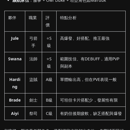
續航
隊伍
：
服
事 +
Owl
Duke +
坦
型
角色
如
Marduk
夥伴
職業
評
特點分析
價
Jule
弓箭
⭐S
高爆發、好搭配、推王最強
手
級
Swana
法師
⭐S
範圍技佳、有DEBUFF，適用PVP
級
與副本
Hardi
盜賊
A級
單體輸出高，但在PVE表現一般
ng
Brade
劍士
B級
可坦但卡片搭配少，發展性有限
Aiyi
祭司
C級
有奶但後期疲軟，缺乏搭配與爆發