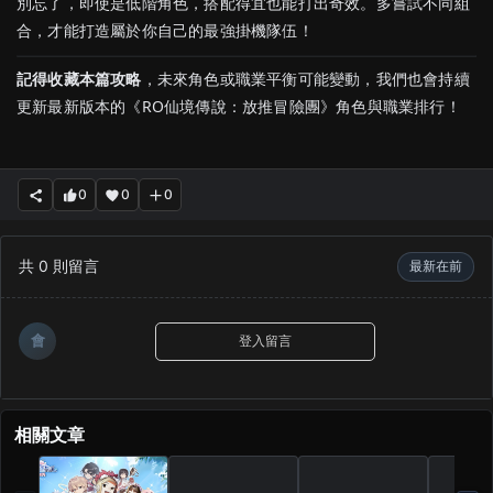
別
忘了，
即使是
低階
角色，
搭配
得宜
也能
打出
奇效。
多
嘗試
不同
組
合，
才能
打造
屬於
你
自己
的
最強
掛
機
隊伍！
記得
收藏
本篇
攻略
，
未來
角色
或
職業
平衡
可能
變動，
我們
也會
持續
更新
最新
版本
的《
RO仙境傳說：放推冒險團
》
角色
與
職業
排行！
0
0
0
共
0
則留言
最新在前
會
登入留言
相關文章