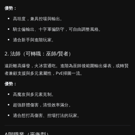
優勢：
高
坦
度，
兼具
控
場
與
輸出。
騎士
偏
輸出、
十字軍
偏
防守，
可
自由
調整
風格。
適合
新手
與
進
階
玩家。
2.
法師（
可
轉職：
巫師/
賢者）
遠距離
高
爆發，
火
冰
雷
通
吃。
進
階
為
巫師
後
範圍
輸出
爆
表，
或
轉
賢
者
兼顧
支援
與
多
元素
屬性，
PvE
掃
圖
一流。
優勢：
高
魔
攻
與
多
元素
克制。
超強
群體
傷害，
清
怪
效率
滿分。
適合
想打
高
傷害、
控
場
打法
的
玩家。
A
階
職業（
平衡
型）