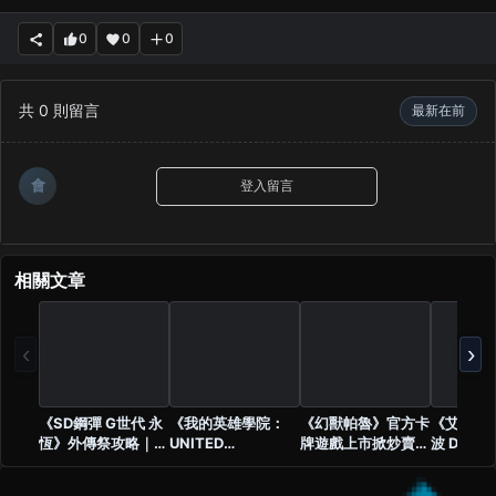
0
0
0
共
0
則留言
最新在前
會
登入留言
相關文章
‹
›
《SD鋼彈 G世代 永
《我的英雄學院：
《幻獸帕魯》官方卡
《艾爾登
恆》外傳祭攻略｜8
UNITED
牌遊戲上市掀炒賣
波 DLC 
月活動時間、復刻獎
SURVIVAL》8 月 6
潮！稀有卡最高飆破
FromSof
勵與必刷重點
日正式上市！
12 萬元台幣
則神祕貼