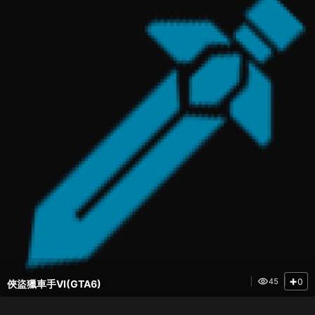
Roguelite 動作玩
瘋狂猜測
法、預約獎勵完整整
理
+
0
45
俠盜獵車手VI(GTA6)