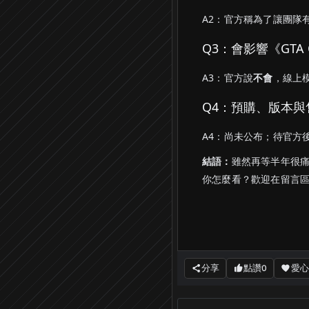
A2：官方稱為了讓團隊
Q3：會影響《GTA 
A3：官方說
不會
，線上
Q4：預購、版本
A4：尚未公布；待官方
結語：
雖然再等半年很痛
你怎麼看？歡迎在留言
分享
點讚
愛心
0