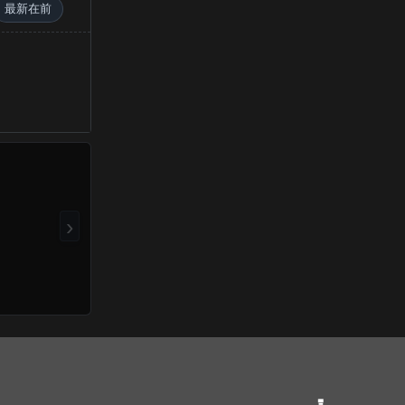
最新在前
›