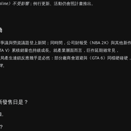
Online》不受影響
；例行更新、活動仍會照計畫推出。
動
亦因人事爭議與勞資議題登上新聞；同時間，公司財報受《NBA 2K》與其他新
TA V》累積銷量也持續成長。就產業層面而言，巨作延期雖常見，
局產生連鎖反應幾乎是必然：部分廠商會迴避與《GTA 6》同檔硬碰硬
牌
。
最新發售日是？
日
。
？