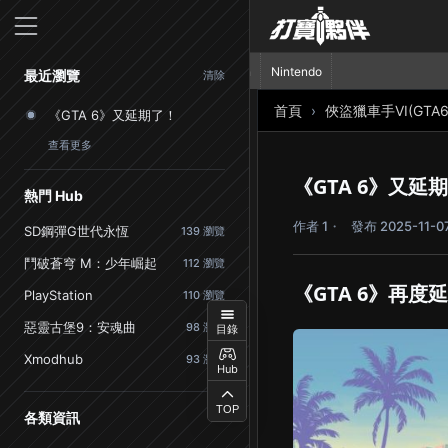
首頁
PlayStation
Nintendo
最近瀏覽
清除
首頁
俠盜獵車手VI(GTA6
《GTA 6》又延期了！
查看更多
《GTA 6》又延
熱門 Hub
作者 1
發布 2025-11-0
SD鋼彈G世代永恆
139 瀏覽
鬥破蒼穹 M：少年崛起
112 瀏覽
《GTA 6》再度延
PlayStation
110 瀏覽
惡靈古堡9：安魂曲
98 瀏覽
目錄
Xmodhub
93 瀏覽
Hub
TOP
各類資訊