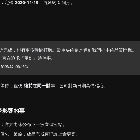
）：
定檔
2026-11-19
，再延約 6 個月。
近完成，也有更多時間打磨。最重要的還是達到我們心中的品質門檻。
ar 一直在追求『更好』這件事。」
rauss Zelnick
長等待，但仍
維持在同一財年
，公司對新日期具備信心。
受影響的事
久；官方尚未公布下一波宣傳節點。
質優先」策略，成品完成度理論上會更高。