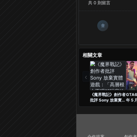
共
0
則留言
會
相關文章
‹
《魔界戰記》創作者
GTA6
批評 Sony 放棄實體
年 5
遊戲：「高層根本不
吼：
理解玩家的感受」
吧！
合作提案
創作者