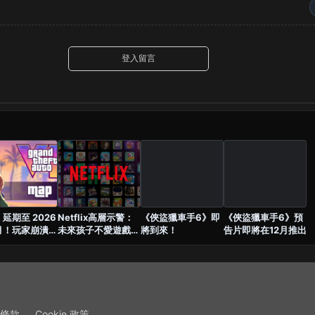
登入留言
 延期至 2026
Netflix高層示警：
《俠盜獵車手6》即
《俠盜獵車手6》預
 月！玩家崩潰怒
未來孩子不愛遊戲主
將到來！
告片即將在12月推出
「至少給張截圖
機，PS6時代恐落
」
幕？
條款
Cookie 政策