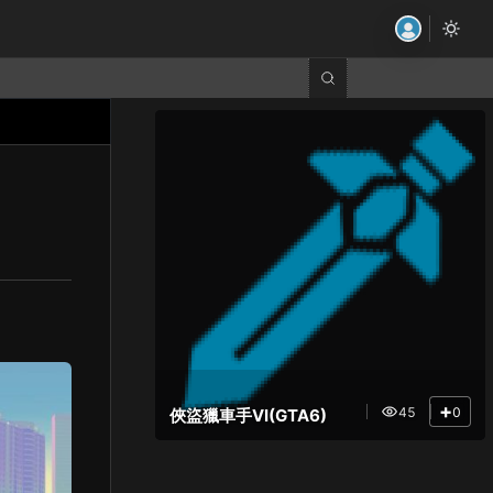
+
45
0
俠盜獵車手VI(GTA6)