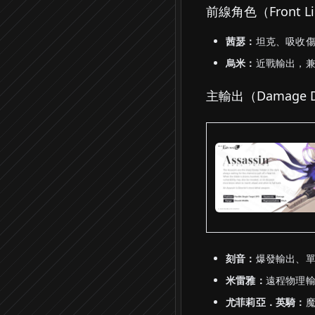
前線角色（Front L
茜瑟：
坦克、吸收
烏米：
近戰輸出，
主輸出（Damage D
刻音：
爆發輸出、
米雷雅：
遠程物理
尤菲莉亞．英騎：