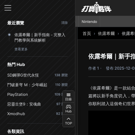
首頁
PlayStation
Nintendo
最近瀏覽
清除
首頁
依露希爾
依露希
依露希爾｜新手指南－完整入
門教學與系統解析
查看更多
依露希爾｜新手
熱門 Hub
作者 1
發布 2025-12-0
SD鋼彈G世代永恆
138 瀏覽
鬥破蒼穹 M：少年崛起
110 瀏覽
《依露希爾》是一款結合
PlayStation
109 瀏覽
篇將以新手角度切入，
目錄
你順利踏入這個奇幻世
惡靈古堡9：安魂曲
97 瀏覽
Hub
Xmodhub
92 瀏覽
TOP
各類資訊