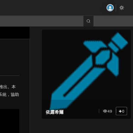
推出。本
系統，協助
+
49
0
依露希爾